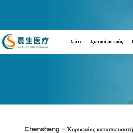
Σπίτι
Σχετικά με εμάς
Chensheng – Κορυφαίος κατασκευαστής 