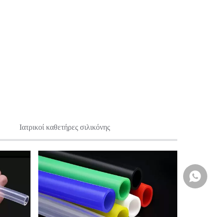
Ιατρικοί καθετήρες σιλικόνης
+86- 1