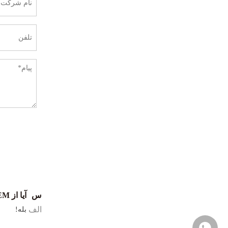
س
آیا از OEM پشتیبانی می کنید؟
الف
بله!
‎+۸۶- ۱۳۲۵۶۷۹۰۴۵‎