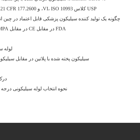
USP کلاس VI، ISO 10993، و FDA 21 CFR 177.2600: در واقع به کدام گواهینامه سیلیکون پزشکی نیاز دارید؟
چگونه یک تولید کننده سیلیکون پزشکی قابل اعتماد در چین انت
FDA در مقابل CE در مقابل NMPA: مرور مقررات دستگاه پزشکی برای محصولات سیلیکونی
لوله س
سیلیکون پخته شده با پلاتین در مقابل سیلیکو
درک گواهی
نحوه انتخاب لوله سیلیکونی درجه