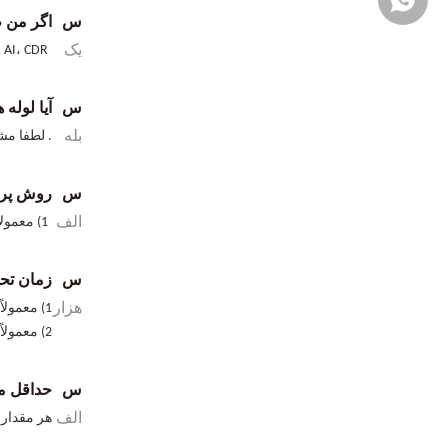
س
اگر من ط
یک
JPG، AI، CDR یا PDF و غیره. ما طراحان حرفه ای داریم و می
س
آیا لول
بله
. لطفا مش
س
روش پر
الف
1) معمولا توسط TT، Western Union، LC
س
زمان تح
هزار
1) معمولاً اگر سهام وجود داشته باشد، نمونه بلافاصله از طریق هوایی اکسپرس ارسال می شود
2) معمولاً ظرف 7-10 روز پس از دریافت پرداخت. لطفا قبل از سفارش با ما تایید کنید.
س
حداقل م
الف
هر مقداری