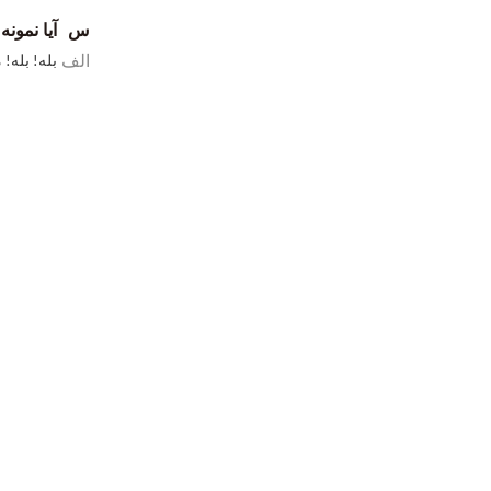
س
آیا نمون
الف
بله! بله!