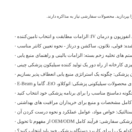
را بپردازید. محصولات سفارشی نیاز به مذاکره دارند.
مات مطابقت و انتخاب تامین‌کننده
شده: فولی، نلاتون، ساکشن و درناژ - نحوه تعیین کاتتر مناسب
م های تخلیه زخم بسته: الزامات بالینی و راهنمای منبع یابی
یزی کارخانه از راه دور یک تولید کننده سیلیکون پزشکی چینی
پزشکی: چگونه یک استراتژی منبع یابی انعطاف پذیر بسازیم
 سیلیکونی پزشکی: اتوکلاو، EtO، گاما و E-Beam
 کامل مشخصات و منبع برای خریداران مراقبت های بهداشتی
یستالتیک: خواص مواد، عوامل عملکرد و نحوه درست کردن آن
: فرآیند کامل OEM/ODM از مفهوم تا تحویل