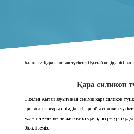
Басты
>>
Қара силикон түтіктері Қытай өндірушісі жән
Қара силикон т
Тікелей Қытай зауытынан сенімді қара силикон түтікт
арналған жоғары өнімділікті, арнайы силикон түті
жоба инженерлерін жеткізе отырып, біз ресурстард
біріктіреміз.