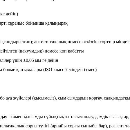
ке дейін)
ндарт; сұраныс бойынша қалыңырақ
ақтандырылған); антистатикалық немесе өткізгіш сорттар міндетт
шейтілген (вакуумдық) немесе көп қабатты
лілер үшін ±0,05 мм-ге дейін
а бөлме қаптамалары (ISO класс 7 міндетті емес)
рбо ауа жүйелері (қысымсыз), сым сымдарын қорғау, салқындат
лдау
: төмен қысымды сұйықтықты тасымалдау, дәмдік сызықтар, а
тальтикалық сорғы түтігі (арнайы сорғы сыныбы бар), реагент та