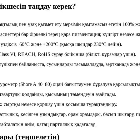
тікшесін таңдау керек?
қтылық пен ұзақ қызмет ету мерзімін қамтамасыз ететін 100% ж
асиеттері бар біркелкі терең қара пигментация; күңгірт немесе
здіксіз -60°C және +200°C (қысқа шыңдар 230°C дейін).
lass VI, REACH, RoHS сұрау бойынша (білікті құрамдар үшін).
түлікпен байланыста, сусындарды тасымалдауда, зертханада жән
рометр (Shore A 40–80) оңай бағыттаумен бұралуға қарсылықты 
тазартуды қолдайды, қысымның төмендеуін азайтады.
к:
сыртқы немесе қоршау үшін қосымша тұрақтандыру.
ттылық, кесілген ұзындықтар, орам орамдары, басып шығару, пе
табталатын өнім, қатаң партиялық қадағалау.
ары (теңшелетін)