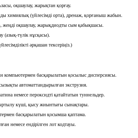
засы, оқшаулау, жарықтан қорғау.
ды химиялық (үйлесімді орта), дренаж, қорғаныш жабын.
, жеңді оқшаулау, жарықдиодты сым қабықшасы.
у (азық-түлік нұсқасы).
лесімділікті әрқашан тексеріңіз.)
ін компьютермен басқарылатын қосылыс дисперсиясы.
 сызықты автоматтандырылған экструзия.
атина немесе пероксидті қатайтатын туннельдер.
 жыртылу күші, қысу жиынтығы сынақтары.
термен басқарылатын қосымша қаптама.
ан немесе ендірілген лот кодтауы.