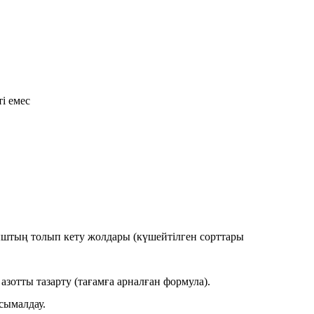
і емес
қыштың толып кету жолдары (күшейтілген сорттары
зотты тазарту (тағамға арналған формула).
сымалдау.