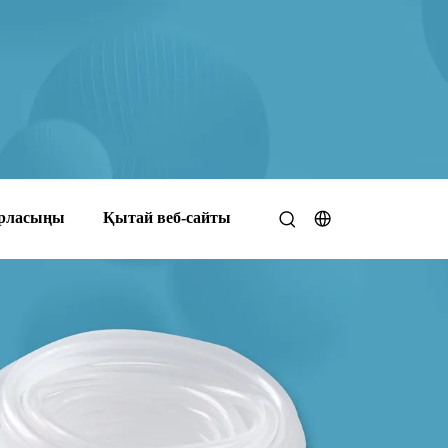
арласыңы
Қытай веб-сайты