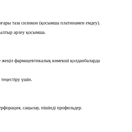
оғары таза силикон (қосымша платинамен емдеу).
 жылтыр әрлеу қосымша.
е жеңіл фармацевтикалық көмекші қолданбаларда
теңестіру үшін.
рфорация, саңылау, пішінді профильдер.