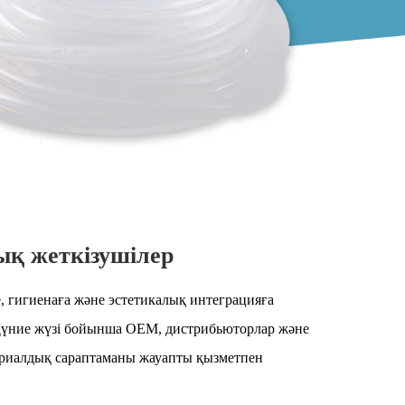
ық жеткізушілер
ке, гигиенаға және эстетикалық интеграцияға
. Дүние жүзі бойынша OEM, дистрибьюторлар және
териалдық сараптаманы жауапты қызметпен