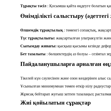
Тұрақты тәсіл
: Қосымша қайта өңдеуге болатын қа
Өнімділікті салыстыру (әдеттегі
Өлшемдік тұрақтылық
: төменгі сопақтық, жақсарт
Түс тұрақтылығы:
жақсартылған ультракүлгін және
Сығымдау жинағы:
қысқыш қысымы кезінде дефор
Бет тазалығы
: бөлшектердің аз болуы – сезімтал 
Пайдаланушыларға арналған өңде
Тікелей күн сәулесінен және озон көздерінен алыс с
Ұсынылған минимумнан төмен өткір иілу радиустары
Жұмсақ бейтарап жуғыш затпен тазалаңыз; расталма
Жиі қойылатын сұрақтар