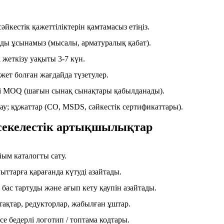
сәйкестік қажеттіліктерін қамтамасыз етіңіз.
ды ұсынамыз (мысалы, арматуралық қабат).
 жеткізу уақыты 3-7 күн.
т болған жағдайда түзетулер.
і MOQ (шағын сынақ сынақтары қабылданады).
ау; құжаттар (CO, MSDS, сәйкестік сертификаттары).
әсекелестік артықшылықтар
ым каталогты сату.
ыттарға қарағанда күтуді азайтады.
 бас тартуды және ағып кету қаупін азайтады.
тақтар, редукторлар, жабылған ұштар.
е бедерлі логотип / топтама кодтары.