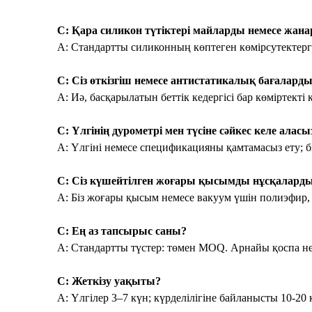
С: Қара силикон түтіктері майларды немесе жан
A: Стандартты силиконның көптеген көмірсутектерге
С: Сіз өткізгіш немесе антистатикалық бағалард
A: Иә, басқарылатын беттік кедергісі бар көміртекті 
С: Үлгінің дурометрі мен түсіне сәйкес келе аласы
A: Үлгіні немесе спецификацияны қамтамасыз ету; б
С: Сіз күшейтілген жоғары қысымды нұсқаларды 
A: Біз жоғары қысым немесе вакуум үшін полиэфир,
С: Ең аз тапсырыс саны?
A: Стандартты түстер: төмен MOQ. Арнайы қоспа не
С: Жеткізу уақыты?
A: Үлгілер 3–7 күн; күрделілігіне байланысты 10-20 