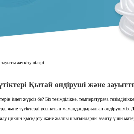
е зауыты жеткізушілері
үтіктері Қытай өндіруші және зауытт
ерін іздеп жүрсіз бе? Біз төзімділікке, температураға төзімділік
ктерді және түтіктерді ұсынатын мамандандырылған өндірушіміз
ы алу циклін қысқарту және жалпы шығындарды азайту үшін ма