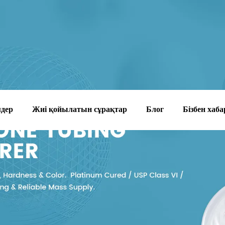
мдер
Жиі қойылатын сұрақтар
Блог
Бізбен хаб