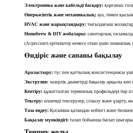
Электроника және кабельді басқару:
қорғаныс гиль
Өнеркәсіптік және механикалық:
ауа, төмен қысым
HVAC және жарықтандыру:
тығыздағыш жолақтар
Homebrew & DIY жобалары:
санитарлық тасымалда
(Агрессивті еріткіштер немесе отын үшін химиялық үй
Өндіріс және сапаны бақылау
Араластыру:
түс пен қаттылық консистенциясы үш
Экструзия:
лазерлік диаметрді бақылау арқылы көп
Кептіру:
құжатталған термиялық профильдері бар пл
Тексеру:
өлшемді тексерулер, созылу және ұзарту,
Таза өңдеу:
Қосымша қатаюдан кейінгі және бөлшек
Бақылау мүмкіндігі:
талап бойынша басып шығарылғ
Теңшеу жолы