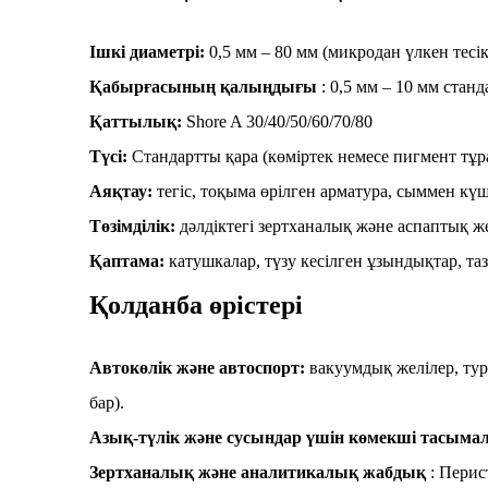
Ішкі диаметрі:
0,5 мм – 80 мм (микродан үлкен тесік
Қабырғасының қалыңдығы
: 0,5 мм – 10 мм ста
Қаттылық:
Shore A 30/40/50/60/70/80
Түсі:
Стандартты қара (көміртек немесе пигмент тұр
Аяқтау:
тегіс, тоқыма өрілген арматура, сыммен кү
Төзімділік:
дәлдіктегі зертханалық және аспаптық же
Қаптама:
катушкалар, түзу кесілген ұзындықтар, таз
Қолданба өрістері
Автокөлік және автоспорт:
вакуумдық желілер, ту
бар).
Азық-түлік және сусындар үшін көмекші тасыма
Зертханалық және аналитикалық жабдық
: Перис