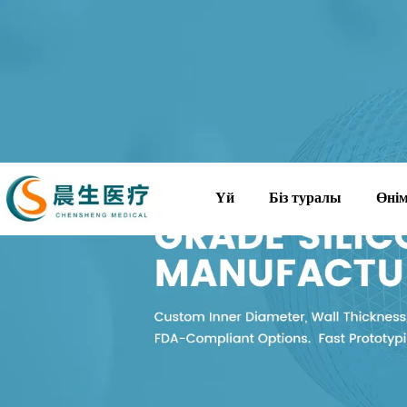
Үй
Біз туралы
Өні