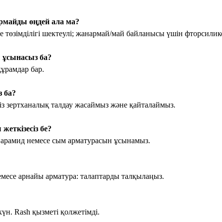
армайды өңдей ала ма?
 төзімділігі шектеулі; жанармай/май байланысы үшін фторсилик
ы ұсынасыз ба?
құрамдар бар.
з ба?
із зертханалық талдау жасаймыз және қайталаймыз.
жеткізесіз бе?
 арамид немесе сым арматурасын ұсынамыз.
месе арнайы арматура: талаптарды талқылаңыз.
күн. Rash қызметі қолжетімді.