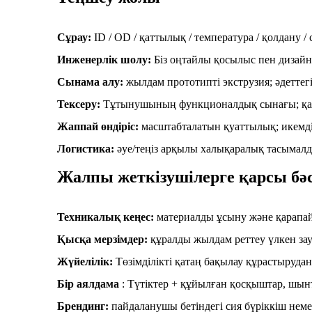
Сұрау:
ID / OD / қаттылық / температура / қолдану / 
Инженерлік шолу:
Біз оңтайлы қосылыс пен дизайн
Сынама алу:
жылдам прототипті экструзия; әдеттегі
Тексеру:
Тұтынушының функционалдық сынағы; қаже
Жаппай өндіріс:
масштабталатын қуаттылық; икемд
Логистика:
әуе/теңіз арқылы халықаралық тасымалд
Жалпы жеткізушілерге қарсы б
Техникалық кеңес:
материалды ұсыну және қарапай
Қысқа мерзімдер:
құралды жылдам реттеу үлкен зау
Жүйелілік:
Төзімділікті қатаң бақылау құрастырудан
Бір аялдама
: Түтіктер + құйылған қосқыштар, шын
Брендинг:
пайдаланушы бетіндегі сия бүріккіш немес