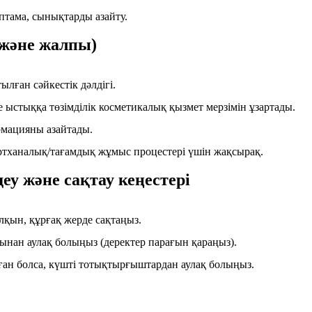
птама, сынықтарды азайту.
 және жалпы)
ылған сәйкестік дәлдігі.
 ыстыққа төзімділік косметикалық қызмет мерзімін ұзартады.
мацияны азайтады.
зертханалық/тағамдық жұмыс процестері үшін жақсырақ.
у және сақтау кеңестері
алқын, құрғақ жерде сақтаңыз.
нан аулақ болыңыз (деректер парағын қараңыз).
ған болса, күшті тотықтырғыштардан аулақ болыңыз.