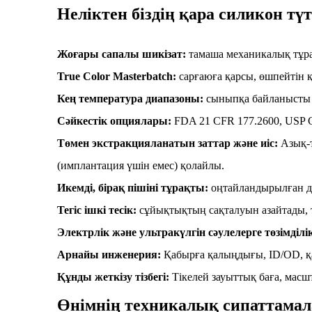
Неліктен біздің қара силикон тү
Жоғары сапалы шикізат:
тамаша механикалық тұра
True Color Masterbatch:
сарғаюға қарсы, өшпейтін қ
Кең температура диапазоны:
сыныпқа байланысты ү
Сәйкестік опциялары:
FDA 21 CFR 177.2600, USP C
Төмен экстракцияланатын заттар және иіс:
Азық-
(имплантация үшін емес) қолайлы.
Икемді, бірақ пішіні тұрақты:
оңтайландырылған ду
Тегіс ішкі тесік:
сұйықтықтың сақталуын азайтады, 
Электрлік және ультракүлгін сәулелерге төзімділі
Арнайы инженерия:
Қабырға қалыңдығы, ID/OD, қа
Құнды жеткізу тізбегі:
Тікелей зауыттық баға, масш
Өнімнің техникалық сипаттамал