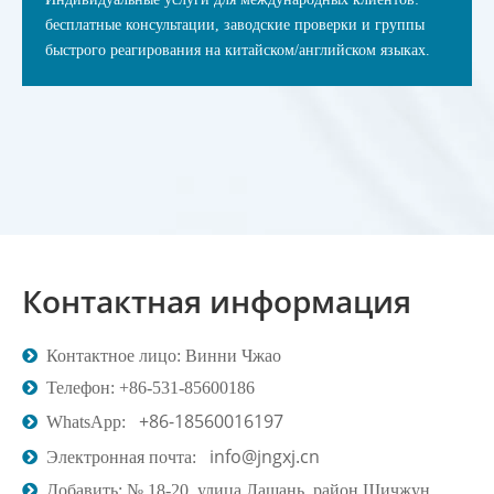
бесплатные консультации, заводские проверки и группы
быстрого реагирования на китайском/английском языках.
Контактная информация

Контактное лицо: Винни Чжао

Телефон: +86-531-85600186
+86-18560016197

WhatsApp:
info@jngxj.cn

Электронная почта:

Добавить: № 18-20, улица Лашань, район Шичжун,