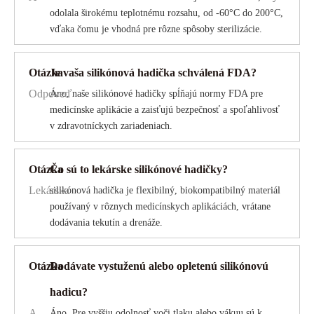
odolala širokému teplotnému rozsahu, od -60°C do 200°C,
vďaka čomu je vhodná pre rôzne spôsoby sterilizácie.
Otázka
Je vaša silikónová hadička schválená FDA?
Odpoveď
Áno, naše silikónové hadičky spĺňajú normy FDA pre
medicínske aplikácie a zaisťujú bezpečnosť a spoľahlivosť
v zdravotníckych zariadeniach.
Otázka
Čo sú to lekárske silikónové hadičky?
Lekárska
silikónová hadička je flexibilný, biokompatibilný materiál
používaný v rôznych medicínskych aplikáciách, vrátane
dodávania tekutín a drenáže.
Otázka
Dodávate vystuženú alebo opletenú silikónovú
hadicu?
A
Áno. Pre vyššiu odolnosť voči tlaku alebo vákuu sú k