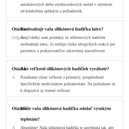
autoklávových alebo etylénoxidových metód v závislosti
od konkrétnej aplikácie a požiadaviek.
Otázka:
Neobsahuje vaša silikónová hadička latex?
Odpoveď
Áno, všetky naše produkty zo silikónových hadičiek
neobsahujú latex, čo znižuje riziko alergických reakcií pre
pacientov a poskytovateľov zdravotnej starostlivosti.
Otázka
Aké veľkosti silikónových hadičiek vyrábate?
A
Ponúkame rôzne veľkosti a priemery, prispôsobené
špecifickým medicínskym požiadavkám. Na požiadanie sú
k dispozícii aj vlastné veľkosti.
Otázka:
Môže vaša silikónová hadička odolať vysokým
teplotám?
A
Absolútne! Naša silikónová hadička je navrhnutá tak, aby