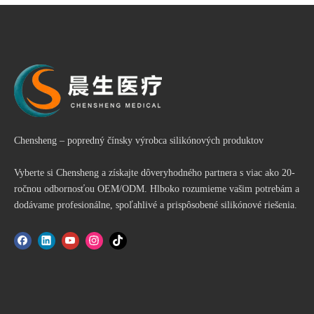
Chensheng – popredný čínsky výrobca silikónových produktov
Vyberte si Chensheng a získajte dôveryhodného partnera s viac ako 20-
ročnou odbornosťou OEM/ODM. Hlboko rozumieme vašim potrebám a
dodávame profesionálne, spoľahlivé a prispôsobené silikónové riešenia.