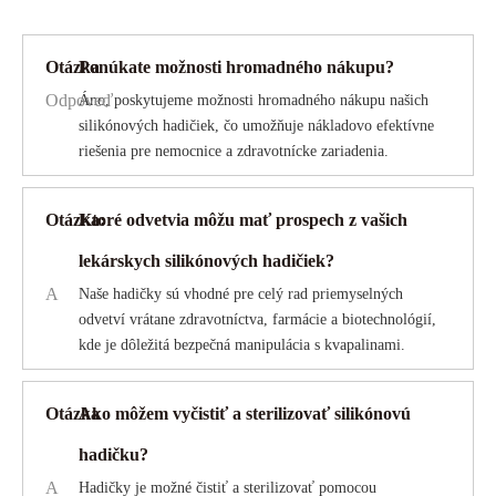
Otázka
Ponúkate možnosti hromadného nákupu?
Odpoveď
Áno, poskytujeme možnosti hromadného nákupu našich
silikónových hadičiek, čo umožňuje nákladovo efektívne
riešenia pre nemocnice a zdravotnícke zariadenia.
Otázka:
Ktoré odvetvia môžu mať prospech z vašich
lekárskych silikónových hadičiek?
A
Naše hadičky sú vhodné pre celý rad priemyselných
odvetví vrátane zdravotníctva, farmácie a biotechnológií,
kde je dôležitá bezpečná manipulácia s kvapalinami.
Otázka
Ako môžem vyčistiť a sterilizovať silikónovú
hadičku?
A
Hadičky je možné čistiť a sterilizovať pomocou