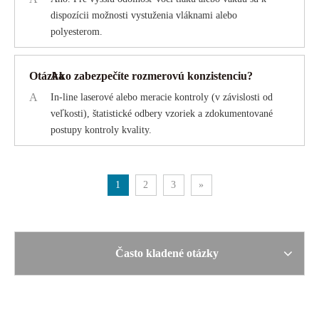
dispozícii možnosti vystuženia vláknami alebo
polyesterom.
Otázka
Ako zabezpečíte rozmerovú konzistenciu?
A
In-line laserové alebo meracie kontroly (v závislosti od
veľkosti), štatistické odbery vzoriek a zdokumentované
postupy kontroly kvality.
1
2
3
»
Často kladené otázky