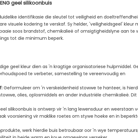
HENG geel silikoonbuis
idelike identifikasie die sleutel tot veiligheid en doeltreffendhei
 visuele kodering te verskaf. Sy helder, 'veiligheidsgeel' kleur 
fpaaie soos brandstof, chemikalieë of omsigtigheidslyne aan te 
ndings tot die minimum beperk.
dige geel kleur dien as 'n kragtige organisatoriese hulpmiddel. Ge
onderhoudspoed te verbeter, samestelling te vereenvoudig en
f:
Geformuleer om 'n verskeidenheid stowwe te hanteer, is hierdi
towwe, olies, oplosmiddels en ander industriële chemikalieë. Di
eel silikoonbuis is ontwerp vir 'n lang lewensduur en weerstaan ​​v
k voorsiening vir maklike roetes om stywe hoeke en in beperkt
onprodukte, werk hierdie buis betroubaar oor 'n wye temperatuur
biliteit in beide warm en koue omgewings verseker.