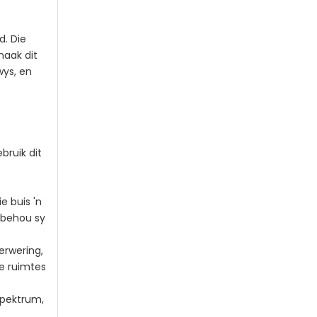
d. Die
maak dit
wys, en
bruik dit
e buis 'n
t behou sy
erwering,
e ruimtes
spektrum,