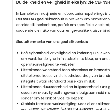
Duidelikheid en veiligheid in elke lyn: Die CEHNS
In komplekse masjinerie en laboratoriumopstellings is du
CHENSHENG geel silikoonbuis
is ontwerp om onmiskenbare
onmiddellik herkenbaar, perfek om spesifieke vloeisto
sodoende die risiko van duur en gevaarlike kruisverbi
Sleutelkenmerke van ons geel silikoonbuis
Hoë sigbaarheid vir veiligheid en kodering:
Die lewen
om verskillende lyne in 'n stelsel in te kleur, om 
operateurveiligheid te verbeter.
Uitstekende weerstand teen chemiese en brandsto
uitstekende keuse vir die laedrukoordrag van brands
integriteit waar standaard buise kan misluk.
Uitstekende duursaamheid en buigsaamheid:
Ons g
osoon en skeur. Sy buitengewone buigsaamheid maa
sonder om te knik of vloei te beperk.
Stabiele termiese werkverrigting:
Soos al ons siliko
van
-40°C tot +250°C (-40°F tot +482°F)
, wat sta