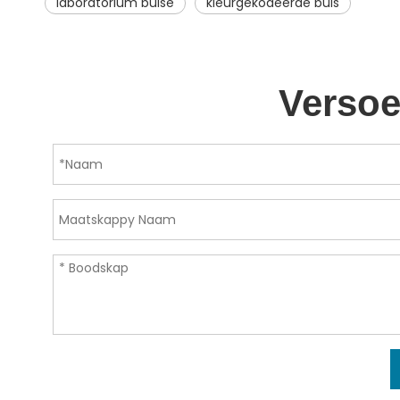
laboratorium buise
kleurgekodeerde buis
Versoe