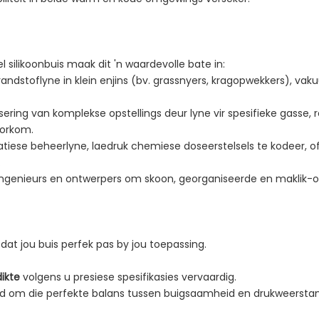
 silikoonbuis maak dit 'n waardevolle bate in:
andstoflyne in klein enjins (bv. grassnyers, kragopwekkers), va
nisering van komplekse opstellings deur lyne vir spesifieke gasse,
oorkom.
iese beheerlyne, laedruk chemiese doseerstelsels te kodeer, o
.
 ingenieurs en ontwerpers om skoon, georganiseerde en maklik
G
dat jou buis perfek pas by jou toepassing.
dikte
volgens u presiese spesifikasies vervaardig.
eid om die perfekte balans tussen buigsaamheid en drukweersta