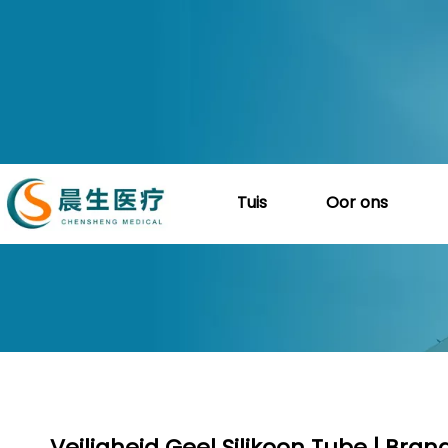
Tuis
Oor ons
Jy is hier:
Tuis
»
Produkte
»
S
Veiligheid Geel Silikoon Tube | Br