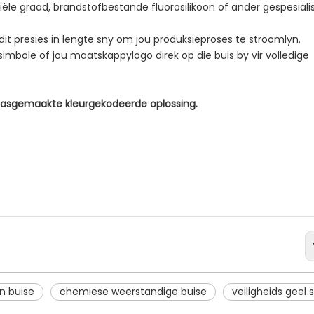
riële graad, brandstofbestande fluorosilikoon of ander gespesial
dit presies in lengte sny om jou produksieproses te stroomlyn.
mbole of jou maatskappylogo direk op die buis by vir volledige
n pasgemaakte kleurgekodeerde oplossing.
n buise
chemiese weerstandige buise
veiligheids geel 