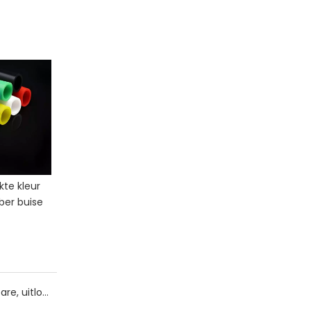
te kleur
Duursame peristaltiese
Veelsydige silikoonbuise
bber buise
pomp silikoonslang |
| Pasgemaakte slang vir
Langlewe buise
alle nywerhede
Silikoonbuise vir farmaseutiese vervaardiging: uittrekbare, uitloogbare en regulatoriese nakoming