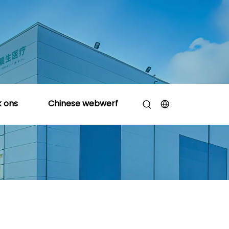
 ons
Chinese webwerf
en chemiese weerstandige slang