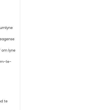
kuumlyne
 reagense
f om lyne
-om-te-
nd te