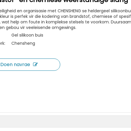
eiligheid en organisasie met CHENSHENG se heldergeel silikoonbui
leur is perfek vir die kodering van brandstof, chemiese of spesi
, wat help om foute in komplekse stelsels te voorkom. Duursaam
en gebou vir veeleisende omgewings.
Gel silikoon buis
rk:
Chensheng
Doen navrae