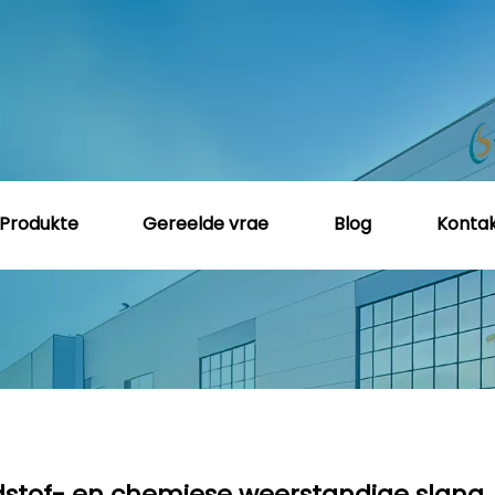
Produkte
Gereelde vrae
Blog
Kontak
ilikoon buis
»
Veiligheid Geel Silikoon Tube | Brandstof- 
andstof- en chemiese weerstandige slang