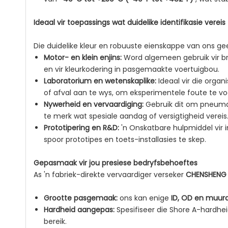
Ideaal vir toepassings wat duidelike identifikasie vereis
Die duidelike kleur en robuuste eienskappe van ons geel
Motor- en klein enjins:
Word algemeen gebruik vir br
en vir kleurkodering in pasgemaakte voertuigbou.
Laboratorium en wetenskaplike:
Ideaal vir die orga
of afval aan te wys, om eksperimentele foute te v
Nywerheid en vervaardiging:
Gebruik dit om pneumat
te merk wat spesiale aandag of versigtigheid vereis
Prototipering en R&D:
'n Onskatbare hulpmiddel vir
spoor prototipes en toets-installasies te skep.
Gepasmaak vir jou presiese bedryfsbehoeftes
As 'n fabriek-direkte vervaardiger verseker
CHENSHEN
Grootte pasgemaak:
ons kan enige
ID, OD en muur
Hardheid aangepas:
Spesifiseer die Shore A-hardh
bereik.