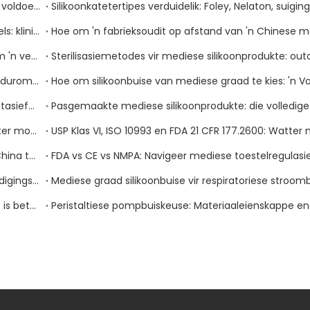
Silikoonkomponente vir infusie- en IV-terapie-toestelle: voldoeningsvereistes en verskafferkeuse
Silikoondreineringsbuise en geslote wonddreineringstelsels: kliniese vereistes en verkrygingsgids
Mediese silikoonvoorsieningskettingrisikobestuur: Hoe om 'n veerkragtige verkrygingstrategie te bou
Silicone Shore 'n Hardheid verduidelik: Hoe om die regte durometer vir jou mediese toepassing te kies
Peristaltiese pompbuiskeuse: materiaaleienskappe, prestasiefaktore en hoe om dit reg te kry
Platinum-geneesde vs. Peroksied-geharde silikoon: watter moet jy kies vir jou mediese toesteltoepassing?
Hoe om 'n betroubare mediese silikoonvervaardiger in China te kies: 'n stap-vir-stap evalueringsgids vir globale kopers
Silikoon Foley-kateters: Materiaaleienskappe en vervaardigingstandaarde
Platinum-uitgeharde vs peroksied-geharde silikoon: wat is beter vir jou toepassing?