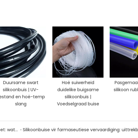
Duursame swart
Hoë suiwerheid
Pasgemaak
silikoonbuis | UV-
duidelike buigsame
silikoon ru
estand en hoë-temp
silikoonbuis |
slang
Voedselgraad buise
Mediese silikoon-ekstrusie vs. spuitgiet vs. kompressie giet: watter proses is reg vir jou komponent?