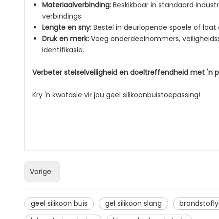
Materiaalverbinding:
Beskikbaar in standaard indust
verbindings.
Lengte en sny:
Bestel in deurlopende spoele of laat 
Druk en merk:
Voeg onderdeelnommers, veiligheidssi
identifikasie.
Verbeter stelselveiligheid en doeltreffendheid met '
Kry 'n kwotasie vir jou geel silikoonbuistoepassing!
Vorige:
geel silikoon buis
gel silikoon slang
brandstofly