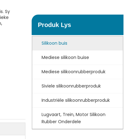
s. Sy
fieke
,
Produk Lys
Silikoon buis
Mediese silikoon buise
Mediese silikoonrubberproduk
Siviele silikoonrubberproduk
Industriële silikoonrubberproduk
Lugvaart, Trein, Motor Silikoon
Rubber Onderdele