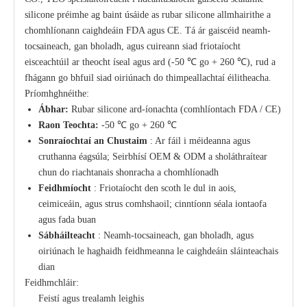
silicone préimhe ag baint úsáide as rubar silicone allmhairithe a
chomhlíonann caighdeáin FDA agus CE. Tá ár gaiscéid neamh-
tocsaineach, gan bholadh, agus cuireann siad friotaíocht
eisceachtúil ar theocht íseal agus ard (-50 ℃ go + 260 ℃), rud a
fhágann go bhfuil siad oiriúnach do thimpeallachtaí éilitheacha.
Príomhghnéithe:
Ábhar:
Rubar silicone ard-íonachta (comhlíontach FDA / CE)
Raon Teochta:
-50 ℃ go + 260 ℃
Sonraíochtaí an Chustaim
: Ar fáil i méideanna agus
cruthanna éagsúla; Seirbhísí OEM & ODM a sholáthraítear
chun do riachtanais shonracha a chomhlíonadh
Feidhmíocht
: Friotaíocht den scoth le dul in aois,
ceimiceáin, agus strus comhshaoil; cinntíonn séala iontaofa
agus fada buan
Sábháilteacht
: Neamh-tocsaineach, gan bholadh, agus
oiriúnach le haghaidh feidhmeanna le caighdeáin sláinteachais
dian
Feidhmchláir:
Feistí agus trealamh leighis