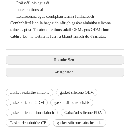
Próiseáil bia agus dí
Innealra tionscail
Leictreonaic agus comhpháirteanna feithicleach
Comhpháirtí linn le haghaidh réitigh gasket séalaithe silicone
saincheaptha. Tacaímid le tionscadail OEM agus ODM chun
cabhrú leat na torthaí is fearr a bhaint amach do d'iarratas.
Roimhe Seo:
Ar Aghaidh:
Gasket séalaithe silicone
gasket silicone OEM
gasket silicone ODM
gasket silicone leishis
gasket silicone tionsclaíoch
Gaiscéad silicone FDA
Gasket deimhnithe CE
gasket silicone saincheaptha