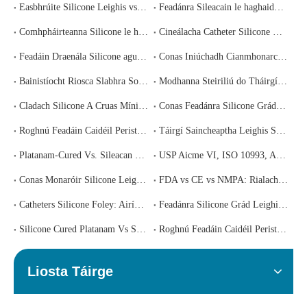
Easbhrúite Silicone Leighis vs Múnlú Instealladh vs Múnlú Comhbhrúite: Cén Próiseas atá Ceart do Do Chomhpháirt?
Feadánra Sileacain le haghaidh Déantúsaíochta Cógaisíochta: Nithe ​​Inbhainte, Leachable, agus Comhlíonadh Rialála
Comhpháirteanna Silicone le haghaidh Insileadh Agus Feistí Teiripe IV: Ceanglais Chomhlíonta agus Roghnú Soláthraí
Cineálacha Catheter Silicone Mínithe: Foley, Nelaton, Súchán, agus Draenáil - Conas an Ceann Ceart a Shonrú
Feadáin Draenála Silicone agus Córais Draenála Créachta Dúnta: Riachtanais Chliniciúla agus Treoir Foinsiú
Conas Iniúchadh Cianmhonarcha a Dhéanamh ar Dhéantóir Silicone Leighis na Síne
Bainistíocht Riosca Slabhra Soláthair Leighis Silicone: Conas Straitéis Foinsithe Athléimneach a Thógáil
Modhanna Steiriliú do Tháirgí Leighis Silicone: Uathclave, EtO, Gáma, agus E-Beam i gcomparáid
Cladach Silicone A Cruas Mínithe: Conas an Durometer Ceart a Roghnú do D'Fheidhmchlár Leighis
Conas Feadánra Silicone Grád Leighis a Roghnú: Sonraíocht Iomlán agus Treoir Foinsiú do Cheannaitheoirí Cúraim Sláinte
Roghnú Feadáin Caidéil Peristaltacha: Airíonna Ábhar, Tosca Feidhmíochta, agus Conas É a Fháil i gceart
Táirgí Saincheaptha Leighis Silicone: An Próiseas Iomlán OEM/ODM Ó Choincheap Go Seachadadh
Platanam-Cured Vs. Sileacan Cureáilte Sárocsaíd: Cé acu Ba Chóir duit a Roghnú do d'Fheidhmchlár Feiste Leighis?
USP Aicme VI, ISO 10993, Agus FDA 21 CFR 177.2600: Cén Deimhniú Liachta Silicone A Dhéanann tú I ndáiríre?
Conas Monaróir Silicone Leighis Iontaofa a Roghnú sa tSín: Treoir Mheasúnaithe Céim ar Chéim do Cheannaitheoirí Domhanda
FDA vs CE vs NMPA: Rialacháin maidir le Feistí Leighis a Nascleanúint le haghaidh Táirgí Silicone
Catheters Silicone Foley: Airíonna Ábhar agus Caighdeáin Déantúsaíochta
Feadánra Silicone Grád Leighis le haghaidh Ciorcaid Riospráide: Riachtanais Chomhlíonta
Silicone Cured Platanam Vs Sárocsaíd: Cé acu is Fearr Do d'Iarratas?
Roghnú Feadáin Caidéil Peristaltacha: Airíonna Ábhar agus Tosca Feidhmíochta
Liosta Táirge