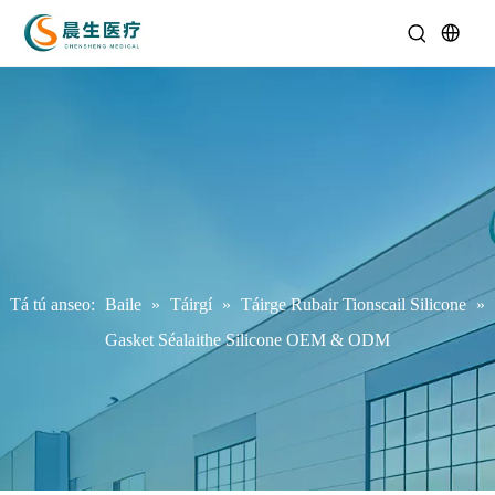
Tá tú anseo:
Baile
»
Táirgí
»
Táirge Rubair Tionscail Silicone
»
Gasket Séalaithe Silicone OEM & ODM