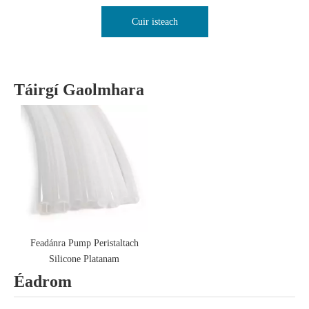
Cuir isteach
Táirgí Gaolmhara
Feadánra Pump Peristaltach
Silicone Platanam
Éadrom