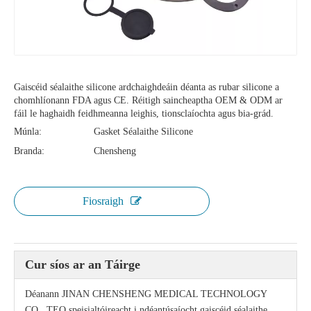
Gaiscéid séalaithe silicone ardchaighdeáin déanta as rubar silicone a
chomhlíonann FDA agus CE. Réitigh saincheaptha OEM & ODM ar
fáil le haghaidh feidhmeanna leighis, tionsclaíochta agus bia-grád.
Múnla:
Gasket Séalaithe Silicone
Branda:
Chensheng
Fiosraigh
Cur síos ar an Táirge
Déanann JINAN CHENSHENG MEDICAL TECHNOLOGY
CO., TEO speisialtóireacht i ndéantúsaíocht gaiscéid séalaithe