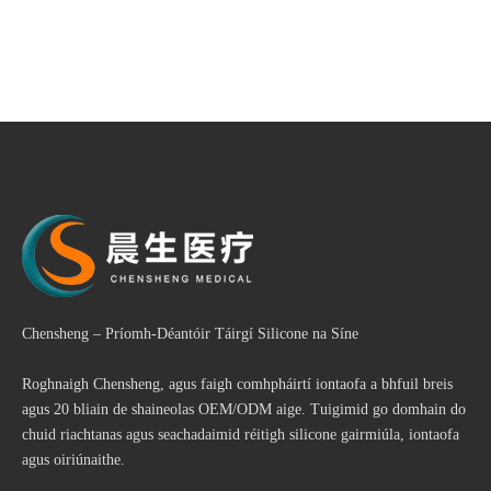
Chensheng – Príomh-Déantóir Táirgí Silicone na Síne
Roghnaigh Chensheng, agus faigh comhpháirtí iontaofa a bhfuil breis
agus 20 bliain de shaineolas OEM/ODM aige. Tuigimid go domhain do
chuid riachtanas agus seachadaimid réitigh silicone gairmiúla, iontaofa
agus oiriúnaithe.