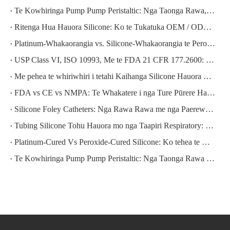
Te Kowhiringa Pump Pump Peristaltic: Nga Taonga Rawa, Nga Mahi Mahi, me te Me pehea te Tika
Ritenga Hua Hauora Silicone: Ko te Tukatuka OEM / ODM Katoa Mai i te Kaupapa Ki te Tukunga
Platinum-Whakaorangia vs. Silicone-Whakaorangia te Peroxide: Ko tehea Me whiriwhiri koe mo to tono taputapu rongoa?
USP Class VI, ISO 10993, Me te FDA 21 CFR 177.2600: Ko tehea Tiwhikete Hauora Hauora e hiahiatia ana e koe?
Me pehea te whiriwhiri i tetahi Kaihanga Silicone Hauora Whakapono i Haina: He Aratohu Aromatawai-a-Taahiraa mo nga Kaihoko o te Ao
FDA vs CE vs NMPA: Te Whakatere i nga Ture Pūrere Hauora mo nga Hua Silicone
Silicone Foley Catheters: Nga Rawa Rawa me nga Paerewa Hangahanga
Tubing Silicone Tohu Hauora mo nga Taapiri Respiratory: Whakaritenga Whakaritenga
Platinum-Cured Vs Peroxide-Cured Silicone: Ko tehea te mea pai mo to tono?
Te Kowhiringa Pump Pump Peristaltic: Nga Taonga Rawa me nga Ahua Mahi