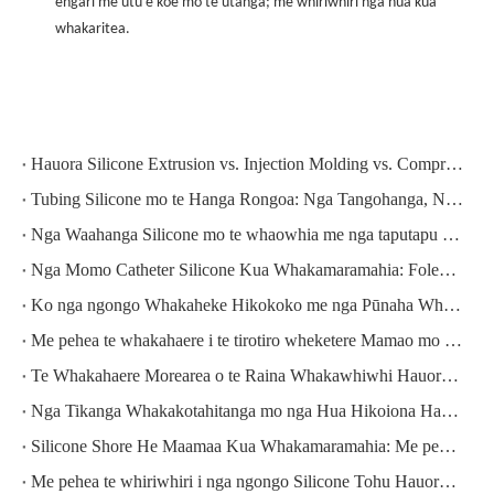
engari me utu e koe mo te utanga; me whiriwhiri nga hua kua
whakaritea.
Hauora Silicone Extrusion vs. Injection Molding vs. Compression Molding: Ko Tehea Tukatuka He Tika Mo To Waahanga?
Tubing Silicone mo te Hanga Rongoa: Nga Tangohanga, Nga Riwai, me te Whakaritenga Ture.
Nga Waahanga Silicone mo te whaowhia me nga taputapu rongoa IV: Nga Whakaritenga Whakaritenga Me te Kowhiringa Kaituku
Nga Momo Catheter Silicone Kua Whakamaramahia: Foley, Nelaton, Momo, me te Pahekeheke — Me pehea te Tautuhi i te Tika
Ko nga ngongo Whakaheke Hikokoko me nga Pūnaha Whakarere Taonga Kati: Nga Whakaritenga Haumanu me te Aratohu Tohunga
Me pehea te whakahaere i te tirotiro wheketere Mamao mo tetahi Kaihanga Hikoona Hauora Hainamana
Te Whakahaere Morearea o te Raina Whakawhiwhi Hauora: Me pehea te Hanga i te Rautaki Maamaa
Nga Tikanga Whakakotahitanga mo nga Hua Hikoiona Hauora: Autoclave, EtO, Gamma, me te E-Beam kua whakaritea
Silicone Shore He Maamaa Kua Whakamaramahia: Me pehea te Kowhiri i te Durometer Tika mo to tono rongoa
Me pehea te whiriwhiri i nga ngongo Silicone Tohu Hauora: He Whakaaturanga Katoa me te Aratohu Tohunga mo nga Kaihoko Tiaki Hauora