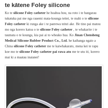
te kātene Foley silicone
Ko te
silicone Foley catheter
he hoahoa hou, na roto i te hangarau
tukatuka pai me nga rauemi mata-kounga teitei, te mahi o te
silicone
Foley catheter
ki runga ake i te paerewa teitei ake. He tino pai matou
mo nga korero katoa o te
silicone Foley catheter
, te whakarite i te
taumata o te kounga, kia pai ai to wheako hua. Ko
Jinan Chensheng
Medical Silicone Rubber Product Co., Ltd.
he kaihanga ngaio a
China
silicone Foley catheter
me te kaiwhakarato, mena kei te rapu
koe mo te
silicone Foley catheter pai rawa atu
me te utu iti, korero
mai ki a maatau inaianei!