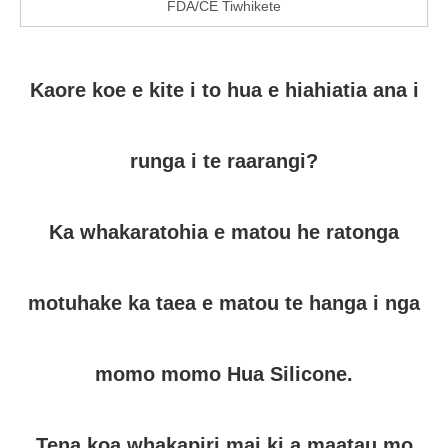
FDA/CE Tiwhikete
Kaore koe e kite i to hua e hiahiatia ana i
runga i te raarangi?
Ka whakaratohia e matou he ratonga
motuhake ka taea e matou te hanga i nga
momo momo Hua Silicone.
Tena koa whakapiri mai ki a maatau mo