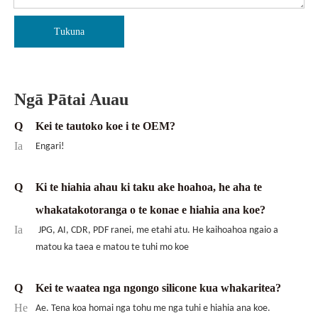
Tukuna
Ngā Pātai Auau
Q
Kei te tautoko koe i te OEM?
Ia
Engari!
Q
Ki te hiahia ahau ki taku ake hoahoa, he aha te
whakatakotoranga o te konae e hiahia ana koe?
Ia
JPG, AI, CDR, PDF ranei, me etahi atu. He kaihoahoa ngaio a
matou ka taea e matou te tuhi mo koe
Q
Kei te waatea nga ngongo silicone kua whakaritea?
He
Ae. Tena koa homai nga tohu me nga tuhi e hiahia ana koe.