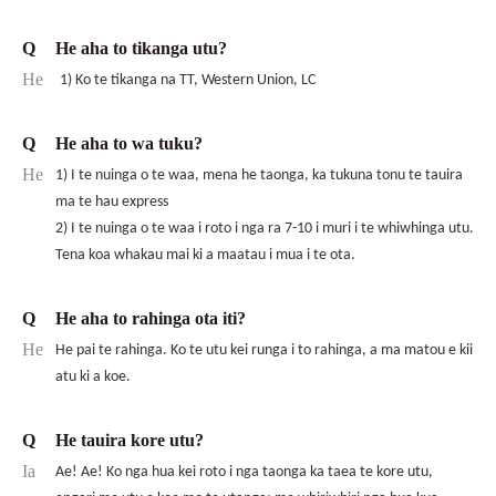
Q
He aha to tikanga utu?
He
1) Ko te tikanga na TT, Western Union, LC
Q
He aha to wa tuku?
He
1) I te nuinga o te waa, mena he taonga, ka tukuna tonu te tauira
ma te hau express
2) I te nuinga o te waa i roto i nga ra 7-10 i muri i te whiwhinga utu.
Tena koa whakau mai ki a maatau i mua i te ota.
Q
He aha to rahinga ota iti?
He
He pai te rahinga. Ko te utu kei runga i to rahinga, a ma matou e kii
atu ki a koe.
Q
He tauira kore utu?
Ia
Ae! Ae! Ko nga hua kei roto i nga taonga ka taea te kore utu,