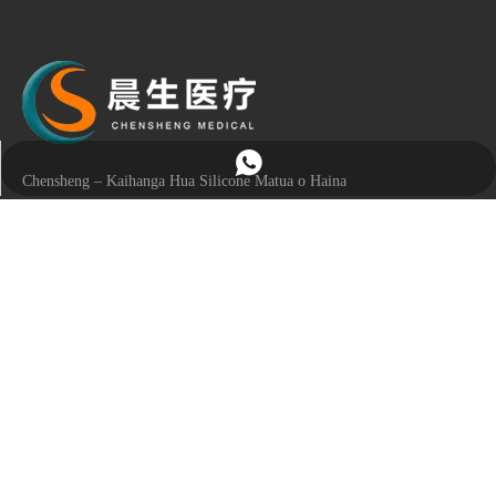
+86- 13256790045
Chensheng – Kaihanga Hua Silicone Matua o Haina
Whiriwhiria a Chensheng, ka riro he hoa pono me te neke atu i te 20
tau o te tohungatanga OEM/ODM. E tino marama ana matou ki o
hiahia me te kawe i nga otinga silicone ngaio, pono, me te whakarite.
Hononga Tere