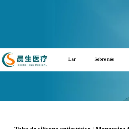
Lar
Sobre nós
Você está aqui:
Lar
»
Prod
Tubo de silicone antiestático | Mangueira 