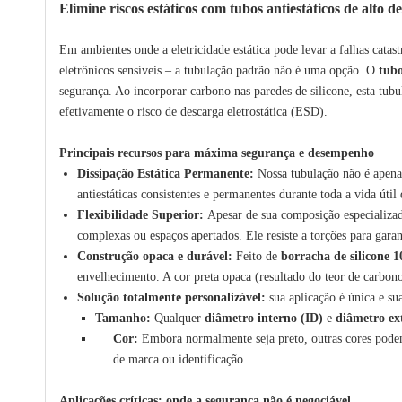
Elimine riscos estáticos com tubos antiestáticos de alto
Em ambientes onde a eletricidade estática pode levar a falhas catast
eletrônicos sensíveis – a tubulação padrão não é uma opção. O
tub
segurança. Ao incorporar carbono nas paredes de silicone, esta tubu
efetivamente o risco de descarga eletrostática (ESD).
Principais recursos para máxima segurança e desempenho
Dissipação Estática Permanente:
Nossa tubulação não é apena
antiestáticas consistentes e permanentes durante toda a vida úti
Flexibilidade Superior:
Apesar de sua composição especializa
complexas ou espaços apertados. Ele resiste a torções para garan
Construção opaca e durável:
Feito de
borracha de silicon
envelhecimento. A cor preta opaca (resultado do teor de carbon
Solução totalmente personalizável:
sua aplicação é única e s
Tamanho:
Qualquer
diâmetro interno (ID)
e
diâmetro e
Cor:
Embora normalmente seja preto, outras cores pode
de marca ou identificação.
Aplicações críticas: onde a segurança não é negociável