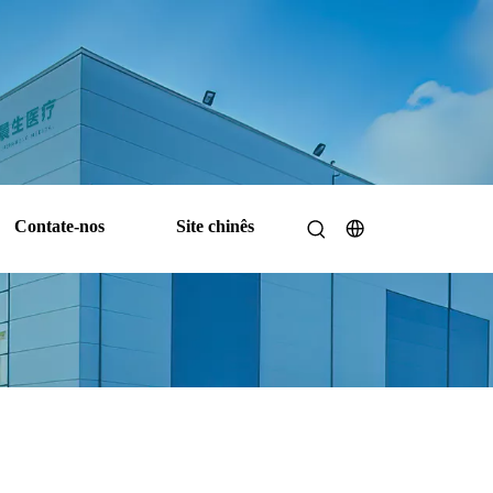
Contate-nos
Site chinês
 flexível e segura contra ESD