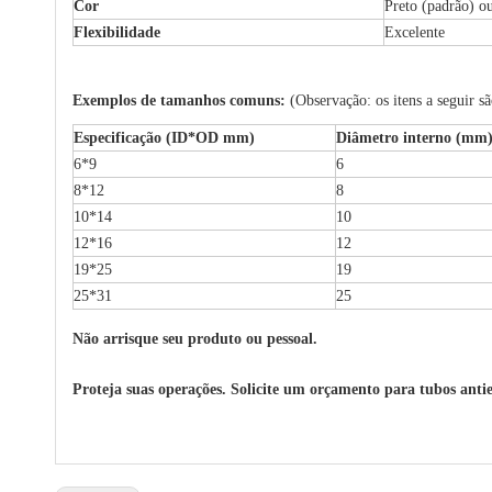
Cor
Preto (padrão) o
Flexibilidade
Excelente
Exemplos de tamanhos comuns:
(Observação: os itens a seguir 
Especificação (ID*OD mm)
Diâmetro interno (mm
6*9
6
8*12
8
10*14
10
12*16
12
19*25
19
25*31
25
Não arrisque seu produto ou pessoal.
Proteja suas operações. Solicite um orçamento para tubos antie