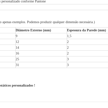
u personalizado conforme Pantone
são apenas exemplos. Podemos produzir qualquer dimensão necessária.)
)
Diâmetro Externo (mm)
Espessura da Parede (mm)
9
1,5
12
2
14
2
16
2
25
3
31
3
státicos personalizados
!