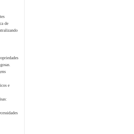
tes
ca de
utralizando
ropriedades
igosas.
ens
icos e
sas:
ecessidades