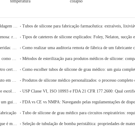
temperatura
colapso
Extrusão de silicone médico versus moldagem por injeção versus moldagem por compressão: qual processo é adequado para o seu componente?
Componentes de silicone para dispositivos de infusão e terapia intravenosa: requisitos de conformidade e seleção de fornecedores
Tubos de drenagem de silicone e sistemas fechados de drenagem de feridas: requisitos clínicos e guia de fornecimento
Gerenciamento de risco da cadeia de suprimentos de silicone médico: como construir uma estratégia de fornecimento resiliente
Explicação da dureza Shore A do silicone: como selecionar o durômetro certo para sua aplicação médica
Seleção da tubulação dae faixa de vedação para porta do motor Produto em Jinan Chensheng Medical Silicone Rubber Product Co., Ltd.
Curado com platina vs. Silicone curado com peróxido: qual você deve escolher para sua aplicação em dispositivos médicos?
Como escolher um fabricante confiável de silicone médico na China: um guia de avaliação passo a passo para compradores globais
Fabricação
Silicone curado com platina versus silicone curado com peróxido: o que é melhor para sua aplicação?