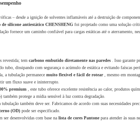
 desempenho
róficas – desde a ignição de solventes inflamáveis ​​até a destruição de componen
o de silicone antiestático CHENSHENG
foi projetado como uma solução críti
lação fornece um caminho confiável para cargas estáticas até o aterramento, ne
s revestida; tem
carbono embutido diretamente nas paredes
. Isso garante p
l do tubo, dissipando com segurança o acúmulo de estática e evitando faíscas per
da, a tubulação permanece
muito flexível e fácil de rotear
, mesmo em montag
tir um fluxo suave e ininterrupto.
e 100% premium
, este tubo oferece excelente resistência ao calor, produtos quím
o) também protege a mídia sensível à luz contra degradação.
ua tubulação também deve ser. Fabricamos de acordo com suas necessidades preci
xterno (OD)
pode ser especificado.
m ser desenvolvidas com base na
lista de cores Pantone
para atender às suas n