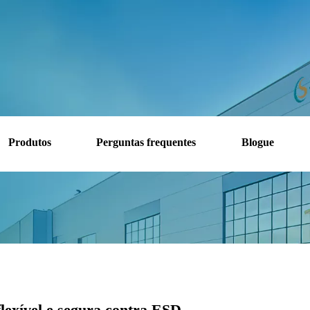
Produtos
Perguntas frequentes
Blogue
utos
»
Tubo de silicone
»
Tubo de Silicone Antiestático | Mangueira
flexível e segura contra ESD