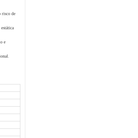
 risco de
estática
io e
ional.