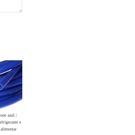
one azul |
Tubo de silicone amarelo de
Tubo de silicone vermelho
frigerante e
segurança | Mangueira
de alta temperatura |
 alimentar
resistente a combustíveis e
Mangueira Industrial e