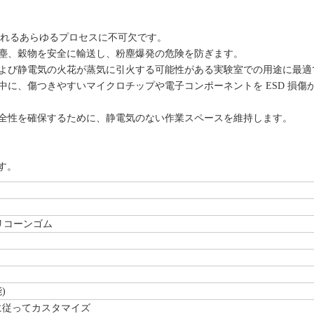
されるあらゆるプロセスに不可欠です。
塵、穀物を安全に輸送し、粉塵爆発の危険を防ぎます。
よび静電気の火花が蒸気に引火する可能性がある実験室での用途に最適
中に、傷つきやすいマイクロチップや電子コンポーネントを ESD 損傷
全性を確保するために、静電気のない作業スペースを維持します。
す。
シリコーンゴム
)
e に従ってカスタマイズ