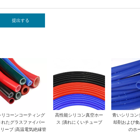
提出する
シリコーンコーティング
高性能シリコン真空ホー
青いシリコンチ
されたグラスファイバー
ス |潰れにくいチューブ
却剤および食
リーブ |高温電気絶縁管
のホ