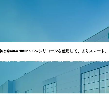
�は�ad6a70ff0bb96e=シリコーンを使用して、より
=シリコーンを使用して、よりスマート、より安全、より革新的な未
��コンチューブ
»
帯電防止シリコンチューブ | ESD安全&