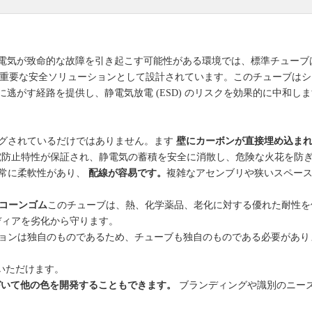
電気が致命的な故障を引き起こす可能性がある環境では、標準チューブ
重要な安全ソリューションとして設計されています。このチューブはシ
逃がす経路を提供し、静電気放電 (ESD) のリスクを効果的に中和し
グされているだけではありません。ます
壁にカーボンが直接埋め込ま
電防止特性が保証され、静電気の蓄積を安全に消散し、危険な火花を防
常に柔軟性があり、
配線が容易です。
複雑なアセンブリや狭いスペー
リコーンゴム
このチューブは、熱、化学薬品、老化に対する優れた耐性を
ディアを劣化から守ります。
ョンは独自のものであるため、チューブも独自のものである必要があり
いただけます。
に基づいて他の色を開発することもできます。
ブランディングや識別のニー