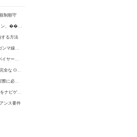
び規制順守
シ�ルの�ン カテーテルの種類の説明: フォーリー、ネラトン、��引、ドレナージ — 適切なカテーテルの指定方法
施する方法
医療用シリコーン製品の滅菌方法: オートクレーブ、EtO、ガンマ線、電子ビームの比較
医療グレードのシリコーン チューブの選び方: ヘルスケア バイヤー向けの完全な仕様と調達ガイド
カスタム医療用シリコーン製品: コンセプトから納品までの完全な OEM/ODM プロセス
USP クラス VI、ISO 10993、および FDA 21 CFR 177.2600: 実際に必要な医療用シリコーン認証はどれですか?
FDA 対 CE 対 NMPA: シリコーン製品に関する医療機器規制をナビゲートする
イアンス要件