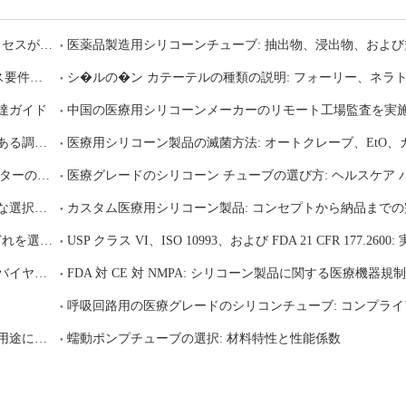
医療用シリコーン押出成形 vs. 射出成形 vs. 圧縮成形: どのプロセスがコンポーネントに適していますか?
医薬品製造用シリコーンチューブ: 抽出物、浸出物、およ
輸液および IV 治療装置用のシリコーン部品: コンプライアンス要件とサプライヤーの選択
達ガイド
中国の医療用シリコーンメーカーのリモート工場監査を実
医療用シリコーンのサプライチェーンのリスク管理: 回復力のある調達戦略を構築する方法
シリコーンショア A 硬度の説明: 医療用途に適したデュロメーターの選び方
蠕動ポンプチューブの選択: 材料特性、性能要因、および適切な選択方法
プラチナ硬化 vs.過酸化物硬化シリコーン: 医療機器用途にはどれを選択すべきですか?
中国の信頼できる医療用シリコーンメーカーの選び方: 世界のバイヤーのための段階的な評価ガイド
呼吸回路用の医療グレードのシリコンチューブ: コンプラ
プラチナ硬化シリコーンと過酸化物硬化シリコーン: どちらが用途に適していますか?
蠕動ポンプチューブの選択: 材料特性と性能係数