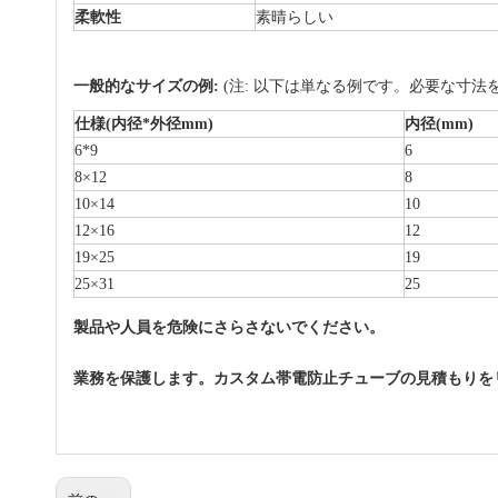
柔軟性
素晴らしい
一般的なサイズの例:
(注: 以下は単なる例です。必要な寸法
仕様(内径*外径mm)
内径(mm)
6*9
6
8×12
8
10×14
10
12×16
12
19×25
19
25×31
25
製品や人員を危険にさらさないでください。
業務を保護します。カスタム帯電防止チューブの見積もりを