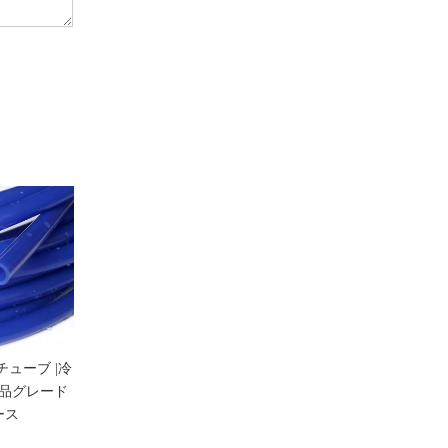
ューブ |冷
安全黄色シリコンチュー
高温用赤色シリコンチュ
品グレード
ブ |燃料および耐薬品性ホ
ーブ |産業用および自動車
ース
ース
用ホース