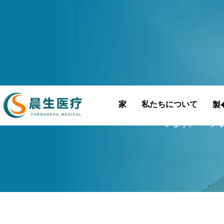
家
私たちについて
製
現在地:
家
»
製�は�ad6a70ff0bb96e
います。
»
シ