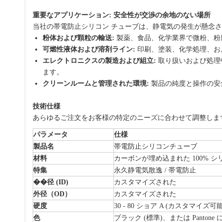
重要なアプリケーション: 安全性が交渉の余地のない場所
当社の帯電防止シリコン チューブは、静電気の発生が懸念
粉体および顆粒の輸送:
製薬、食品、化学業界で微粉、粉
可燃性液体および溶剤ライン:
印刷、塗装、化学処理、お
エレクトロニクスの製造および組立:
取り扱いおよび処理
ます。
クリーンルームと管理された環境:
製品の純度と操作の安
技術仕様
あらゆるご注文をお客様の特定のニーズに合わせて調整しま
パラメータ
仕様
製品名
帯電防止シリコンチューブ
材料
カーボンが埋め込まれた 100% 
特集
永久静電気散逸 / 帯電防止
��径 (ID)
カスタマイズされた
外径（OD）
カスタマイズされた
硬度
30 - 80 ショア A (カスタマイズ可能
色
ブラック (標準)、または Panton