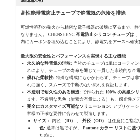
高性能帯電防止チューブで静電気の危険を排除
可燃性溶剤の発火から精密な電子機器の破壊に至るまで、静
なりません。 CHENSHENG
帯電防止シリコン チューブは
、
内にカーボンを埋め込むことにより、静電気をアースへ確実に
最大限の安全性とパフォーマンスを実現する主な機能
永久的な静電気の消散:
当社のチューブは単にコーティン
れにより、チューブの寿命を通じて一貫した永続的な帯
優れた柔軟性:
特殊な構成にもかかわらず、チューブは非
れに強く、スムーズで中断のない流れを保証します。
不透明で耐久性のある構造:
で作られた
100% の高級シ
ます。不透明な黒色（炭素含有量による）も、感光性メ
完全にカスタマイズ可能なソリューション:
アプリケーシ
客様の正確な要件に合わせて製造します。
サイズ：
内径
（ID）
、
外径（OD）
は任意にご指定
色:
通常は黒ですが、
Pantone カラー リスト
ために、