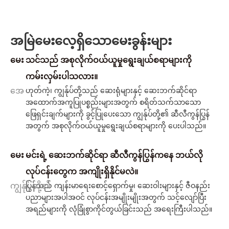
အမြဲမေးလေ့ရှိသောမေးခွန်းများ
မေး
သင်သည် အစုလိုက်ဝယ်ယူမှုရွေးချယ်စရာများကို
ကမ်းလှမ်းပါသလား။
အေ
ဟုတ်ကဲ့၊ ကျွန်ုပ်တို့သည် ဆေးရုံများနှင့် ဆေးဘက်ဆိုင်ရာ
အထောက်အကူပြုပစ္စည်းများအတွက် စရိတ်သက်သာသော
ဖြေရှင်းချက်များကို ခွင့်ပြုပေးသော ကျွန်ုပ်တို့၏ ဆီလီကွန်ပြွန်
အတွက် အစုလိုက်ဝယ်ယူမှုရွေးချယ်စရာများကို ပေးပါသည်။
မေး
မင်းရဲ့ ဆေးဘက်ဆိုင်ရာ ဆီလီကွန်ပြွန်ကနေ ဘယ်လို
လုပ်ငန်းတွေက အကျိုးရှိနိုင်မလဲ။
ကျွန်ုပ်တို့၏
ပြွန်သည် ကျန်းမာရေးစောင့်ရှောက်မှု၊ ဆေးဝါးများနှင့် ဇီဝနည်း
ပညာများအပါအဝင် လုပ်ငန်းအမျိုးမျိုးအတွက် သင့်လျော်ပြီး
အရည်များကို လုံခြုံစွာကိုင်တွယ်ခြင်းသည် အရေးကြီးပါသည်။