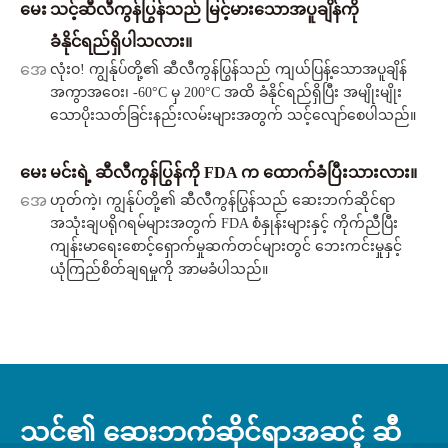
မေး
သင့်ဆီလီကွန်ပြွန်သည် မြင့်မားသောအပူချိန်ကို
ခံနိုင်ရည်ရှိပါသလား။
အေ
လုံးဝ! ကျွန်ုပ်တို့၏ ဆီလီကွန်ပြွန်သည် ကျယ်ပြန့်သောအပူချိန်
အကွာအဝေး၊ -60°C မှ 200°C အထိ ခံနိုင်ရည်ရှိပြီး အမျိုးမျိုး
သောပိုးသတ်ခြင်းနည်းလမ်းများအတွက် သင့်လျော်စေပါသည်။
မေး
မင်းရဲ့ ဆီလီကွန်ပြွန်ကို FDA က ထောက်ခံပြီးသားလား။
အေ
ဟုတ်ကဲ့၊ ကျွန်ုပ်တို့၏ ဆီလီကွန်ပြွန်သည် ဆေးဘက်ဆိုင်ရာ
အသုံးချပရိုဂရမ်များအတွက် FDA စံနှုန်းများနှင့် ကိုက်ညီပြီး
ကျန်းမာရေးစောင့်ရှောက်မှုဆက်တင်များတွင် ဘေးကင်းမှုနှင့်
ယုံကြည်စိတ်ချရမှုကို အာမခံပါသည်။
သင်၏ ဆေးဘက်ဆိုင်ရာအဆင့် ဆီ