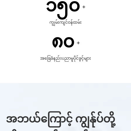
၁၅၀
+
ကျွမ်းကျင်ဝန်ထမ်း
၈၀
+
အခြေခံနည်းပညာမူပိုင်ခွင့်များ
အဘယ်ကြောင့် ကျွန်ုပ်တို့