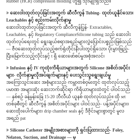
Rubber (HCR) compression molding ဟူ၍ သုံးမျိုးရှိသည်။
ဆေးဝါးထုတ်လုပ်ခြင်းအတွက် ဆီလီကွန် Tubing- ထုတ်ယူနိုင်သော၊
Leachables နှင့် စည်းကမ်းလိုက်နာမှု
ဆေးဝါးထုတ်လုပ်ခြင်းအတွက် ဆီလီကွန်ပြွန်- Extractables,
Leachables, နှင့် Regulatory ComplianceSilicone tubing သည် ဆေးဝါး
ထုတ်လုပ်ရေးတွင် ရွေးချယ်စရာအရည်များလွှဲပြောင်းပစ္စည်းဖြစ်သည်
— ဇီဝဆေးထုတ်လုပ်သည့်စက်ရုံတိုင်းနီးပါးတွင်ရှိသော၊ ပိုးမွှားဖြည့်-
ပြီးမြောက်သည့်လိုင်းနှင့် t ရှိ ဆေးဖော်စပ်မှုအစုံအလင်၊
Infusion နှင့် IV ကုထုံးကိရိယာများအတွက် Silicone အစိတ်အပိုင်း
များ- လိုက်နာမှုလိုအပ်ချက်များနှင့် ပေးသွင်းသူရွေးချယ်မှု
အကြောသွင်းဆေး အစုံများသည် ကမ္ဘာတစ်ဝှမ်းတွင် ထုတ်လုပ်သည့်
ပမာဏ အများဆုံး ဆေးဘက်ဆိုင်ရာ ကိရိယာများထဲတွင် ပါဝင်သည်
— နှစ်စဉ် ခန့်မှန်းခြေ 15-20 ဘီလီယံ ယူနစ် ထုတ်လုပ်သည်။ ထို set
တစ်ခုစီတွင် ဆီလီကွန် အစိတ်အပိုင်းများ ပါဝင်သည်- ပန့်အပိုင်းများ၊
ဆေးထိုးပေါက်များ၊ drip chamber seals နှင့် ဒီဇိုင်းများစွာတွင် မူလ
အရည် pat
Silicone Catheter အမျိုးအစားများကို ရှင်းပြထားသည်- Foley,
Nelaton, Suction, and Drainage — မှ