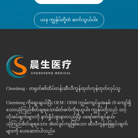
ကားချက်ကို တောင်းဆိုပါ။
ယခု ကျွန်ုပ်တို့ထံ ဆက်သွယ်ပါ။
Chensheng - တရုတ်၏ထိပ်တန်းဆီလီကွန်ထုတ်ကုန်ထုတ်လုပ်သူ
Chensheng ကိုရွေးချယ်ပြီး OEM / ODM ကျွမ်းကျင်မှုအနှစ် 20 ကျော်ရှိ
သောယုံကြည်စိတ်ချရသောမိတ်ဖက်ကိုရယူပါ။ ကျွန်ုပ်တို့သည် သင့်
လိုအပ်ချက်များကို နက်ရှိုင်းစွာနားလည်ပြီး ပရော်ဖက်ရှင်နယ်၊
ယုံကြည်စိတ်ချရသော၊ အံဝင်ခွင်ကျဖြစ်သော ဆီလီကွန်ဖြေရှင်းချက်
များကို ပေးဆောင်ပါသည်။