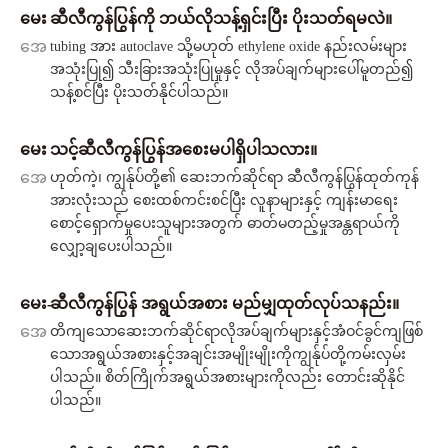
မေး
ဆီလီကွန်ပြွန်ကို ဘယ်လိုသန့်ရှင်းပြီး ပိုးသတ်ရမလဲ။
အေ
tubing အား autoclave သို့မဟုတ် ethylene oxide နည်းလမ်းများ
အသုံးပြု၍ သီးခြားအသုံးပြုမှုနှင့် လိုအပ်ချက်များပေါ်မူတည်၍
သန့်စင်ပြီး ပိုးသတ်နိုင်ပါသည်။
မေး
သင့်ဆီလီကွန်ပြွန်အစေးမပါရှိပါသလား။
အေ
ဟုတ်ကဲ့၊ ကျွန်ုပ်တို့၏ ဆေးဘက်ဆိုင်ရာ ဆီလီကွန်ပြွန်ထုတ်ကုန်
အားလုံးသည် စေးထစ်ကင်းစင်ပြီး လူနာများနှင့် ကျန်းမာရေး
စောင့်ရှောက်မှုပေးသူများအတွက် ဓာတ်မတည့်မှုအန္တရာယ်ကို
လျှော့ချပေးပါသည်။
မေး-
ဆီလီကွန်ပြွန် အရွယ်အစား မည်မျှထုတ်လုပ်သနည်း။
အေ
တိကျသောဆေးဘက်ဆိုင်ရာလိုအပ်ချက်များနှင့်အံဝင်ခွင်ကျဖြစ်
သောအရွယ်အစားနှင့်အချင်းအမျိုးမျိုးကိုကျွန်ုပ်တို့ကမ်းလှမ်း
ပါသည်။ စိတ်ကြိုက်အရွယ်အစားများကိုလည်း တောင်းဆိုနိုင်
ပါသည်။