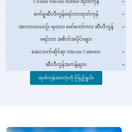
Civilian Silicone Rubber ထုတ်ကုန်
စက်မှုဆီလီကွန်ရော်ဘာထုတ်ကုန်
အာကာသယာဉ်၊ ရထား၊ မော်တော်ကား ဆီလီကွန်
ရော်ဘာ အစိတ်အပိုင်းများ
ဆေးဘက်ဆိုင်ရာ Silicone Catheters
ဆီလီကွန်အကန့်များ၊
ထုတ်ကုန်အားလုံးကို ကြည့်ရှုပါ။