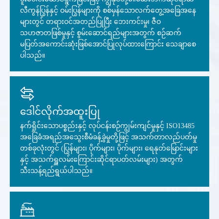
လီကွန်ပြွန်နှင့် ဝမ်းပြွန်များကို စစ်မှန်သောလက်တွေ့အခြေအနေ
များတွင် တရားဝင်အတည်ပြုပြီး ဘေးကင်းမှု၊ ဇီဝ
သဟဇာတဖြစ်မှုနှင့် စွမ်းဆောင်ရည်များအတွက် စဉ်ဆက်
မပြတ်အကောင်းဆုံးဖြစ်အောင်ပြုလုပ်ထားကြောင်း သေချာစေ
ပါသည်။
ဒေါင်လိုက်အထူးပြု
နက်ရှိုင်းသောပစ္စည်းနှင့် လုပ်ငန်းစဉ်ကျွမ်းကျင်မှုနှင့် ISO13485
အခြေခံအရည်အသွေးစီမံခန့်ခွဲမှုတို့ဖြင့် အသက်တာလည်ပတ်မှု
တစ်ခုလုံးတွင် (ပြွန်များ၊ ပိုက်များ၊ ပိုက်များ၊ ရေနုတ်မြောင်းများ
နှင့် အသက်ရှူလမ်းကြောင်းဆိုင်ရာပတ်လမ်းများ) အတွက်
သီးသန့်ရည်ရွယ်ပါသည်။