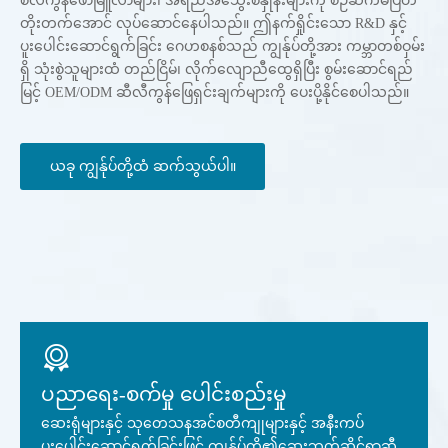
စီလီကွန်ဖော်မြူလာများ၊ အရည်အသွေးစံနှုန်းများကို စဉ်ဆက်မပြတ်
တိုးတက်အောင် လုပ်ဆောင်နေပါသည်။ ဤနက်ရှိုင်းသော R&D နှင့်
ပူးပေါင်းဆောင်ရွက်ခြင်း ဂေဟစနစ်သည် ကျွန်ုပ်တို့အား ကမ္ဘာတစ်ဝှမ်း
ရှိ သုံးစွဲသူများထံ တည်ငြိမ်၊ လိုက်လျောညီထွေရှိပြီး စွမ်းဆောင်ရည်
မြင့် OEM/ODM ဆီလီကွန်ဖြေရှင်းချက်များကို ပေးပို့နိုင်စေပါသည်။
ယခု ကျွန်ုပ်တို့ထံ ဆက်သွယ်ပါ။
ပညာရေး-စက်မှု ပေါင်းစည်းမှု
ဆေးရုံများနှင့် သုတေသနအင်စတီကျုများနှင့် အနီးကပ်
ပူးပေါင်းဆောင်ရွက်ခြင်းဖြင့် ကျွန်ုပ်တို့၏ဆေးဘက်ဆိုင်ရာဆီ