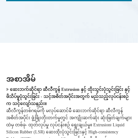
အစာအိမ်
ဆေးဘက်ဆိုင်ရာ ဆီလီကွန် Extrusion နှင့် ထိုးသွင်းပုံသွင်းခြင်း နှင့်
ဖိသိပ်မှုပုံသွင်းခြင်း - သင့်အစိတ်အပိုင်းအတွက် မည်သည့်လုပ်ငန်းစဉ်
က သင့်လျော်သနည်း။
ဆီလီကွန်တစ်ဂရမ်ကို မလုပ်ဆောင်မီ ဆေးဘက်ဆိုင်ရာ ဆီလီကွန်
အစိတ်အပိုင်း ဖွံ့ဖြိုးတိုးတက်မှုတွင် အကျိုးဆက်ဆုံး ဆုံးဖြတ်ချက်များ
ထဲမှ တစ်ခု- ထုတ်လုပ်မှု လုပ်ငန်းစဉ် ရွေးချယ်မှု။ Extrusion၊ Liquid
Silicon Rubber (LSR) ဆေးထိုးပုံသွင်းခြင်းနှင့် High-consistency