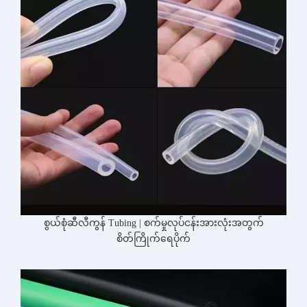
စွယ်စုံဆီလီကွန် Tubing | စက်မှုလုပ်ငန်းအားလုံးအတွက်
စိတ်ကြိုက်ရေပိုက်