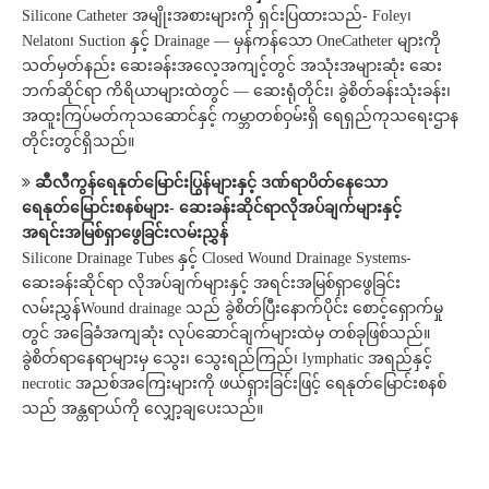
Silicone Catheter အမျိုးအစားများကို ရှင်းပြထားသည်- Foley၊
Nelaton၊ Suction နှင့် Drainage — မှန်ကန်သော OneCatheter များကို
သတ်မှတ်နည်း ဆေးခန်းအလေ့အကျင့်တွင် အသုံးအများဆုံး ဆေး
ဘက်ဆိုင်ရာ ကိရိယာများထဲတွင် — ဆေးရုံတိုင်း၊ ခွဲစိတ်ခန်းသုံးခန်း၊
အထူးကြပ်မတ်ကုသဆောင်နှင့် ကမ္ဘာတစ်ဝှမ်းရှိ ရေရှည်ကုသရေးဌာန
တိုင်းတွင်ရှိသည်။
ဆီလီကွန်ရေနုတ်မြောင်းပြွန်များနှင့် ဒဏ်ရာပိတ်နေသော
ရေနုတ်မြောင်းစနစ်များ- ဆေးခန်းဆိုင်ရာလိုအပ်ချက်များနှင့်
အရင်းအမြစ်ရှာဖွေခြင်းလမ်းညွှန်
Silicone Drainage Tubes နှင့် Closed Wound Drainage Systems-
ဆေးခန်းဆိုင်ရာ လိုအပ်ချက်များနှင့် အရင်းအမြစ်ရှာဖွေခြင်း
လမ်းညွှန်Wound drainage သည် ခွဲစိတ်ပြီးနောက်ပိုင်း စောင့်ရှောက်မှု
တွင် အခြေခံအကျဆုံး လုပ်ဆောင်ချက်များထဲမှ တစ်ခုဖြစ်သည်။
ခွဲစိတ်ရာနေရာများမှ သွေး၊ သွေးရည်ကြည်၊ lymphatic အရည်နှင့်
necrotic အညစ်အကြေးများကို ဖယ်ရှားခြင်းဖြင့် ရေနုတ်မြောင်းစနစ်
သည် အန္တရာယ်ကို လျှော့ချပေးသည်။