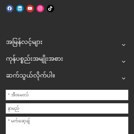
အမြန်လင့်များ
ကုန်ပစ္စည်းအမျိုးအစား
ဆက်သွယ်လိုက်ပါ။