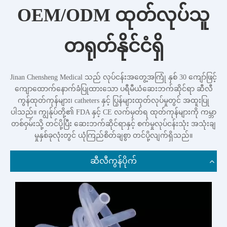
OEM/ODM ထုတ်လုပ်သူ
တရုတ်နိုင်ငံရှိ
Jinan Chensheng Medical သည် လုပ်ငန်းအတွေ့အကြုံ နှစ် 30 ကျော်ဖြင့်
ကျောထောက်နောက်ခံပြုထားသော ပရီမီယံဆေးဘက်ဆိုင်ရာ ဆီလီ
ကွန်ထုတ်ကုန်များ၊ catheters နှင့် ပြွန်များထုတ်လုပ်မှုတွင် အထူးပြု
ပါသည်။ ကျွန်ုပ်တို့၏ FDA နှင့် CE လက်မှတ်ရ ထုတ်ကုန်များကို ကမ္ဘာ
တစ်ဝှမ်းသို့ တင်ပို့ပြီး ဆေးဘက်ဆိုင်ရာနှင့် စက်မှုလုပ်ငန်းသုံး အသုံးချ
မှုနှစ်ခုလုံးတွင် ယုံကြည်စိတ်ချစွာ တင်ပို့လျက်ရှိသည်။
ဆီလီကွန်ပိုက်