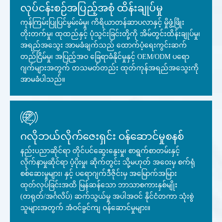
လုပ်ငန်းစဉ်အပြည့်အစုံ ထိန်းချုပ်မှု
ကုန်ကြမ်းပြုပြင်မွမ်းမံမှု၊ ကိရိယာတန်ဆာပလာနှင့် မှိုဖွံ့ဖြိုး
တိုးတက်မှု၊ ထုထည်နှင့် ပုံသွင်းခြင်းတို့ကို အိမ်တွင်းထိန်းချုပ်မှု၊
အရည်အသွေး အာမခံချက်သည် ထောက်ပံ့ရေးကွင်းဆက်
တည်ငြိမ်မှု၊ အပြည့်အဝ ခြေရာခံနိုင်မှုနှင့် OEM/ODM ပရော
ဂျက်များအတွက် တသမတ်တည်း ထုတ်ကုန်အရည်အသွေးကို
အာမခံပါသည်။
ဂလိုဘယ်လိုက်ဇေးရှင်း ဝန်ဆောင်မှုစနစ်
နည်းပညာဆိုင်ရာ တိုင်ပင်ဆွေးနွေးမှု၊ စာရွက်စာတမ်းနှင့်
လိုက်နာမှုဆိုင်ရာ ပံ့ပိုးမှု၊ ဆိုက်တွင်း သို့မဟုတ် အဝေးမှ စက်ရုံ
စစ်ဆေးမှုများ၊ နှင့် ပရောဂျက်ဒီဇိုင်းမှ အမြောက်အမြား
ထုတ်လုပ်ခြင်းအထိ မြန်ဆန်သော ဘာသာစကားနှစ်မျိုး
(တရုတ်/အင်္ဂလိပ်) ဆက်သွယ်မှု အပါအဝင် နိုင်ငံတကာ သုံးစွဲ
သူများအတွက် အံဝင်ခွင်ကျ ဝန်ဆောင်မှုများ။