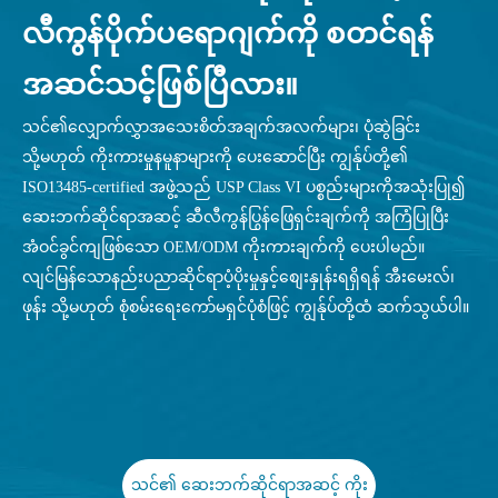
လီကွန်ပိုက်ပရောဂျက်ကို စတင်ရန်
အဆင်သင့်ဖြစ်ပြီလား။
သင်၏လျှောက်လွှာအသေးစိတ်အချက်အလက်များ၊ ပုံဆွဲခြင်း
သို့မဟုတ် ကိုးကားမှုနမူနာများကို ပေးဆောင်ပြီး ကျွန်ုပ်တို့၏
ISO13485-certified အဖွဲ့သည် USP Class VI ပစ္စည်းများကိုအသုံးပြု၍
ဆေးဘက်ဆိုင်ရာအဆင့် ဆီလီကွန်ပြွန်ဖြေရှင်းချက်ကို အကြံပြုပြီး
အံဝင်ခွင်ကျဖြစ်သော OEM/ODM ကိုးကားချက်ကို ပေးပါမည်။
လျင်မြန်သောနည်းပညာဆိုင်ရာပံ့ပိုးမှုနှင့်စျေးနှုန်းရရှိရန် အီးမေးလ်၊
ဖုန်း သို့မဟုတ် စုံစမ်းရေးကော်မရှင်ပုံစံဖြင့် ကျွန်ုပ်တို့ထံ ဆက်သွယ်ပါ။
သင်၏ ဆေးဘက်ဆိုင်ရာအဆင့် ကိုး