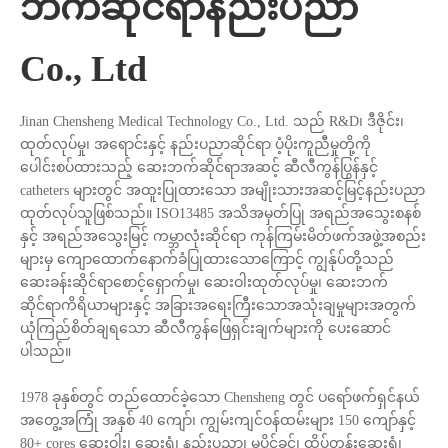
ဘက်ဆိုင်ရာနည်းပညာ
Co., Ltd
Jinan Chensheng Medical Technology Co., Ltd. သည် R&D၊ ဒီဇိုင်း၊
ထုတ်လုပ်မှု၊ အရောင်းနှင့် နည်းပညာဆိုင်ရာ ပံ့ပိုးကူညီမှုတို့ကို
ပေါင်းစပ်ထားသည့် ဆေးဘက်ဆိုင်ရာအဆင့် ဆီလီကွန်ပြွန်နှင့်
catheters များတွင် အထူးပြုထားသော အမျိုးသားအဆင့်မြင့်နည်းပညာ
ထုတ်လုပ်သူဖြစ်သည်။ ISO13485 အသိအမှတ်ပြု အရည်အသွေးစနစ်
နှင့် အရည်အသွေးမြင့် ကမ္ဘာလုံးဆိုင်ရာ ကုန်ကြမ်းမိတ်ဖက်အဖွဲ့အစည်း
များမှ ကျောထောက်နောက်ခံပြုထားသောကြောင့် ကျွန်ုပ်တို့သည်
ဆေးခန်းဆိုင်ရာစောင့်ရှောက်မှု၊ ဆေးဝါးထုတ်လုပ်မှု၊ ဆေးဘက်
ဆိုင်ရာကိရိယာများနှင့် အခြားအရေးကြီးသောအသုံးချမှုများအတွက်
ယုံကြည်စိတ်ချရသော ဆီလီကွန်ဖြေရှင်းချက်များကို ပေးဆောင်
ပါသည်။
1978 ခုနှစ်တွင် တည်ထောင်ခဲ့သော Chensheng တွင် ပရော်ဖက်ရှင်နယ်
အတွေ့အကြုံ အနှစ် 40 ကျော်၊ ကျွမ်းကျင်ဝန်ထမ်းများ 150 ကျော်နှင့်
80+ cores ဆေးဝါး၊ ဆေးရုံ၊ နည်းပညာ၊ မူပိုင်ခွင့်၊ ထိပ်တန်းဆေးရုံ၊