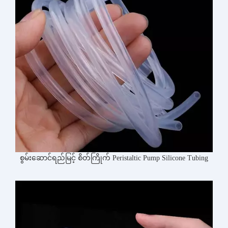
စွမ်းဆောင်ရည်မြင့် စိတ်ကြိုက် Peristaltic Pump Silicone Tubing