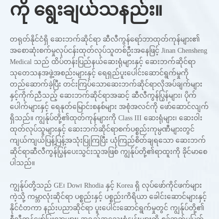
ကို ရွေးချယ်သနည်း။
တရုတ်နိုင်ငံရှိ ဆေးဘက်ဆိုင်ရာ ဆီလီကွန်ရော်ဘာထုတ်ကုန်များ၏
အစောဆုံးစက်မှုလုပ်ငန်းထုတ်လုပ်သူတစ်ဦးအနေဖြင့် Jinan Chensheng
Medical သည် ထိပ်တန်းပြည်နယ်ဆေးရုံများနှင့် ဆေးဘက်ဆိုင်ရာ
သုတေသနအဖွဲ့အစည်းများနှင့် ရေရှည်ပူးပေါင်းဆောင်ရွက်မှုကို
တည်ဆောက်ခဲ့ပြီး တင်းကြပ်သောဆေးဘက်ဆိုင်ရာလိုအပ်ချက်များ
နှင့်ကိုက်ညီသည့် ဆေးဘက်ဆိုင်ရာအဆင့် ဆီလီကွန်ပြွန်များ၊ ပိုက်
ပေါက်များနှင့် ရေနုတ်မြောင်းစနစ်များ အစုံအလင်ကို ဖော်ဆောင်လျက်
ရှိသည်။ ကျွန်ုပ်တို့၏ထုတ်ကုန်များကို Class III ဆေးရုံများ၊ ဆေးဝါး
ထုတ်လုပ်သူများနှင့် ဆေးဘက်ဆိုင်ရာစက်ပစ္စည်းကုမ္ပဏီများတွင်
ကျယ်ကျယ်ပြန့်ပြန့်အသုံးပြုကြပြီး ယုံကြည်စိတ်ချရသော ဆေးဘက်
ဆိုင်ရာဆီလီကွန်ပြွန်ပေးသွင်းသူအဖြစ် ကျွန်ုပ်တို့၏ရာထူးကို ခိုင်မာစေ
ပါသည်။
ကျွန်ုပ်တို့သည် GE၊ Dow၊ Rhodia နှင့် Korea ရှိ လုပ်ဖော်ကိုင်ဖက်များ
ကဲ့သို့ ကမ္ဘာလုံးဆိုင်ရာ ပစ္စည်းနှင့် ပစ္စည်းကိရိယာ ခေါင်းဆောင်များနှင့်
နိုင်ငံတကာ နည်းပညာဆိုင်ရာ ပူးပေါင်းဆောင်ရွက်မှုတွင် ကျွန်ုပ်တို့၏