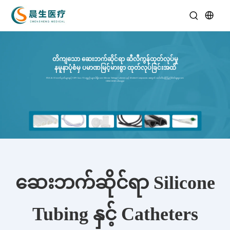
တိကျသော ဆေးဘက်ဆိုင်ရာ ဆီလီကွန်ထုတ်လုပ်မှု
နမူနာပုံစံမှ ပမာဏမြင့်မားစွာ ထုတ်လုပ်ခြင်းအထိ
FDA & CE လက်မှတ်များနှင့် USP Class VI ပစ္စည်းများပါရှိသော Silicone Tubing၊ Catheters နှင့် Molded Components အတွက် သင်၏ယုံကြည်စိတ်ချရသော
OEM/ODM ပါတနာ။
ဆေးဘက်ဆိုင်ရာ Silicone
Tubing နှင့် Catheters