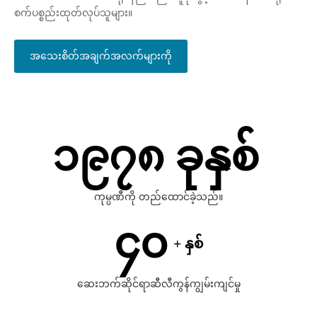
စက်ပစ္စည်းထုတ်လုပ်သူများ။
အသေးစိတ်အချက်အလက်များကို
ကြည့်ရှုပါ။
၁၉၇၈ ခုနှစ်
ကုမ္ပဏီကို တည်ထောင်ခဲ့သည်။
၄၀
+ နှစ်
ဆေးဘက်ဆိုင်ရာဆီလီကွန်ကျွမ်းကျင်မှု