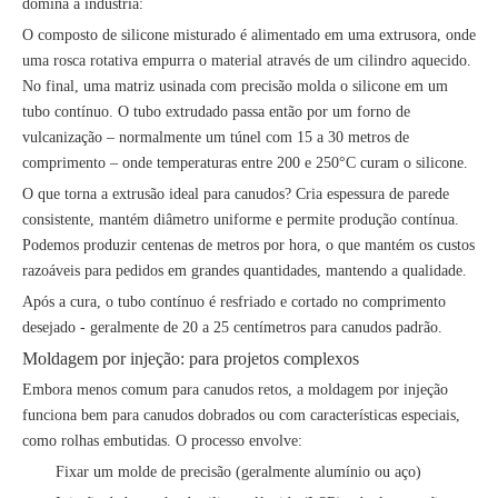
domina a indústria:
O composto de silicone misturado é alimentado em uma extrusora, onde
uma rosca rotativa empurra o material através de um cilindro aquecido.
No final, uma matriz usinada com precisão molda o silicone em um
tubo contínuo. O tubo extrudado passa então por um forno de
vulcanização – normalmente um túnel com 15 a 30 metros de
comprimento – onde temperaturas entre 200 e 250°C curam o silicone.
O que torna a extrusão ideal para canudos? Cria espessura de parede
consistente, mantém diâmetro uniforme e permite produção contínua.
Podemos produzir centenas de metros por hora, o que mantém os custos
razoáveis ​​para pedidos em grandes quantidades, mantendo a qualidade.
Após a cura, o tubo contínuo é resfriado e cortado no comprimento
desejado - geralmente de 20 a 25 centímetros para canudos padrão.
Moldagem por injeção: para projetos complexos
Embora menos comum para canudos retos, a moldagem por injeção
funciona bem para canudos dobrados ou com características especiais,
como rolhas embutidas. O processo envolve:
Fixar um molde de precisão (geralmente alumínio ou aço)