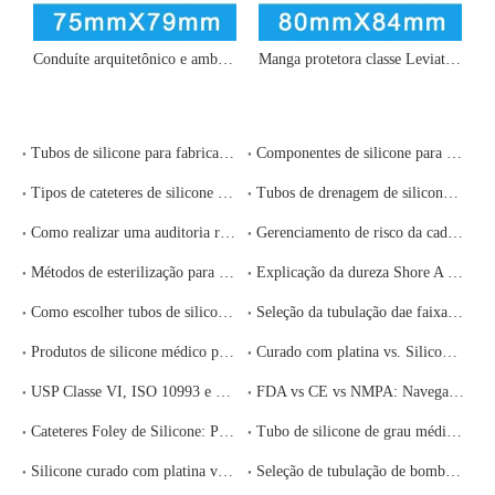
Conduíte arquitetônico e ambiental classe Titan - 75 mm ID x 79 mm OD
Manga protetora classe Leviathan e conduíte de transferência em massa - 80 mm ID x 84 mm OD
Tubos de silicone para fabricação farmacêutica: extraíveis, lixiviáveis ​​e conformidade regulatória
Componentes de silicone para dispositivos de infusão e terapia intravenosa: requisitos de conformidade e seleção de fornecedores
Tipos de cateteres de silicone explicados: Foley, Nelaton, sucção e drenagem – como especificar o correto
Tubos de drenagem de silicone e sistemas fechados de drenagem de feridas: requisitos clínicos e guia de fornecimento
Como realizar uma auditoria remota de fábrica de um fabricante chinês de silicone médico
Gerenciamento de risco da cadeia de suprimentos de silicone médico: como construir uma estratégia de fornecimento resiliente
Métodos de esterilização para produtos médicos de silicone: comparação entre autoclave, EtO, gama e feixe eletrônico
Explicação da dureza Shore A do silicone: como selecionar o durômetro certo para sua aplicação médica
Como escolher tubos de silicone de grau médico: um guia completo de especificações e fornecimento para compradores de serviços de saúde
Seleção da tubulação dae faixa de vedação para porta do motor Produto em Jinan Chensheng Medical Silicone Rubber Product Co., Ltd.
Produtos de silicone médico personalizados: o processo completo de OEM/ODM, desde o conceito até a entrega
Curado com platina vs. Silicone curado com peróxido: qual você deve escolher para sua aplicação em dispositivos médicos?
USP Classe VI, ISO 10993 e FDA 21 CFR 177.2600: Qual certificação de silicone médico você realmente precisa?
FDA vs CE vs NMPA: Navegando pelas regulamentações de dispositivos médicos para produtos de silicone
Cateteres Foley de Silicone: Propriedades do Material e Padrões de Fabricação
Tubo de silicone de grau médico para circuitos respiratórios: requisitos de conformidade
Silicone curado com platina versus silicone curado com peróxido: o que é melhor para sua aplicação?
Seleção de tubulação de bomba peristáltica: propriedades de materiais e fatores de desempenho