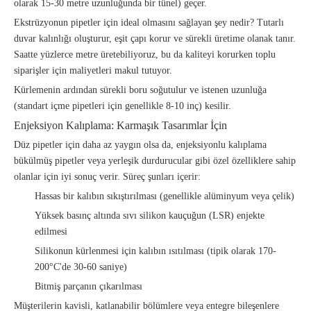
olarak 15-30 metre uzunluğunda bir tünel) geçer.
Ekstrüzyonun pipetler için ideal olmasını sağlayan şey nedir? Tutarlı
duvar kalınlığı oluşturur, eşit çapı korur ve sürekli üretime olanak tanır.
Saatte yüzlerce metre üretebiliyoruz, bu da kaliteyi korurken toplu
siparişler için maliyetleri makul tutuyor.
Kürlemenin ardından sürekli boru soğutulur ve istenen uzunluğa
(standart içme pipetleri için genellikle 8-10 inç) kesilir.
Enjeksiyon Kalıplama: Karmaşık Tasarımlar İçin
Düz pipetler için daha az yaygın olsa da, enjeksiyonlu kalıplama
bükülmüş pipetler veya yerleşik durdurucular gibi özel özelliklere sahip
olanlar için iyi sonuç verir. Süreç şunları içerir:
Hassas bir kalıbın sıkıştırılması (genellikle alüminyum veya çelik)
Yüksek basınç altında sıvı silikon kauçuğun (LSR) enjekte
edilmesi
Silikonun kürlenmesi için kalıbın ısıtılması (tipik olarak 170-
200°C'de 30-60 saniye)
Bitmiş parçanın çıkarılması
Müşterilerin kavisli, katlanabilir bölümlere veya entegre bileşenlere