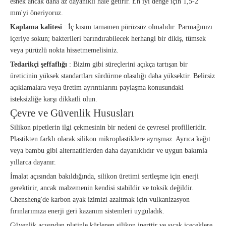
esnek ancak daha az dayanıklı hale getirir. En iyi denge için 1,5-2
mm'yi öneriyoruz.
Kaplama kalitesi
: İç kısım tamamen pürüzsüz olmalıdır. Parmağınızı
içeriye sokun; bakterileri barındırabilecek herhangi bir dikiş, tümsek
veya pürüzlü nokta hissetmemelisiniz.
Tedarikçi şeffaflığı
: Bizim gibi süreçlerini açıkça tartışan bir
üreticinin yüksek standartları sürdürme olasılığı daha yüksektir. Belirsiz
açıklamalara veya üretim ayrıntılarını paylaşma konusundaki
isteksizliğe karşı dikkatli olun.
Çevre ve Güvenlik Hususları
Silikon pipetlerin ilgi çekmesinin bir nedeni de çevresel profilleridir.
Plastikten farklı olarak silikon mikroplastiklere ayrışmaz. Ayrıca kağıt
veya bambu gibi alternatiflerden daha dayanıklıdır ve uygun bakımla
yıllarca dayanır.
İmalat açısından bakıldığında, silikon üretimi sertleşme için enerji
gerektirir, ancak malzemenin kendisi stabildir ve toksik değildir.
Chensheng'de karbon ayak izimizi azaltmak için vulkanizasyon
fırınlarımıza enerji geri kazanım sistemleri uyguladık.
Güvenlik açısından platinle kürlenen silikon inerttir ve sıcak içeceklere