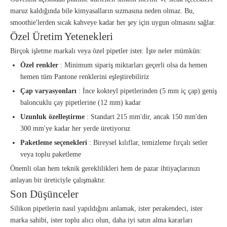
maruz kaldığında bile kimyasalların sızmasına neden olmaz. Bu,
smoothie'lerden sıcak kahveye kadar her şey için uygun olmasını sağlar.
Özel Üretim Yetenekleri
Birçok işletme markalı veya özel pipetler ister. İşte neler mümkün:
Özel renkler
: Minimum sipariş miktarları geçerli olsa da hemen
hemen tüm Pantone renklerini eşleştirebiliriz
Çap varyasyonları
: İnce kokteyl pipetlerinden (5 mm iç çap) geniş
baloncuklu çay pipetlerine (12 mm) kadar
Uzunluk özelleştirme
: Standart 215 mm'dir, ancak 150 mm'den
300 mm'ye kadar her yerde üretiyoruz
Paketleme seçenekleri
: Bireysel kılıflar, temizleme fırçalı setler
veya toplu paketleme
Önemli olan hem teknik gereklilikleri hem de pazar ihtiyaçlarınızı
anlayan bir üreticiyle çalışmaktır.
Son Düşünceler
Silikon pipetlerin nasıl yapıldığını anlamak, ister perakendeci, ister
marka sahibi, ister toplu alıcı olun, daha iyi satın alma kararları