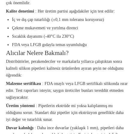
çok önemlidir.
Kalite denetimi
: Her üretim partisi aşağıdakiler için test edilir:
İç ve dış çap tutarlılığı (±0,1 mm toleransı koruyoruz)
Çekme mukavemeti ve yırtılma direnci
Sıcaklık dayanımı (-40°C ila 230°C)
FDA veya LFGB gıdayla temas uyumluluğu
Alıcılar Nelere Bakmalı?
Distribütörler, perakendeciler ve markalarla yıllarca çalıştıktan sonra
kaliteli silikon pipetleri kalitesiz ürünlerden ayıran şeyin ne olduğunu
öğrendik:
Malzeme sertifikası
: FDA onaylı veya LFGB sertifikalı silikonda ısrar
edin. Test raporları isteyin; saygın üreticiler bunları tereddüt etmeden
sağlayacaktır.
Üretim yöntemi
: Pipetlerin ekstrüde mi yoksa kalıplanmış mı
olduğunu sorun. Standart düz pipetler için ekstrüzyon genellikle daha
iyi değer ve tutarlılık sunar.
Duvar kalınlığı
: Daha ince duvarlar (yaklaşık 1 mm), pipetleri daha