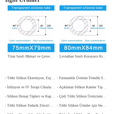
Titan Sınıfı Mimari ve Çevresel Boru - 75 mm İç Çap x 79 mm Dış Çap
Leviathan Sınıfı Koruyucu Kılıf ve Toplu Aktarma Borusu - 80 mm İç Çap x 84 mm Dış Çap
Tıbbi Silikon Ekstrüzyon, Enjeksiyon Kalıplama ve Sıkıştırmalı Kalıplama: Bileşeniniz için Hangi Süreç Doğru?
Farmasötik Üretime Yönelik Silikon Borular: Çıkarılabilir Maddeler, Sızdırılabilir Maddeler ve Mevzuata Uygunluk
İnfüzyon ve IV Terapi Cihazları için Silikon Bileşenler: Uyumluluk Gereksinimleri ve Tedarikçi Seçimi
Açıklanan Silikon Kateter Tipleri: Foley, Nelaton, Emme ve Drenaj - Doğru Olan Nasıl Belirlenir
Silikon Drenaj Tüpleri ve Kapalı Yara Drenaj Sistemleri: Klinik Gereksinimler ve Tedarik Kılavuzu
Çinli Tıbbi Silikon Üreticisinin Uzaktan Fabrika Denetimi Nasıl Gerçekleştirilir?
Tıbbi Silikon Tedarik Zinciri Risk Yönetimi: Dayanıklı Bir Kaynak Kullanımı Stratejisi Nasıl Oluşturulur
Tıbbi Silikon Ürünler için Sterilizasyon Yöntemleri: Otoklav, EtO, Gama ve E-Beam Karşılaştırıldı