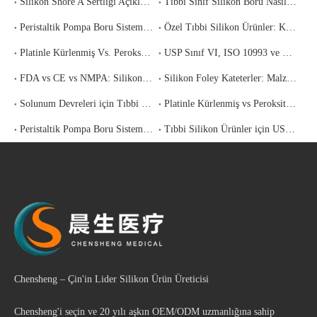
Silikon Shore A Sertliği Açıklandı: Tıbbi Uygulamanız için Doğru Durometre Nasıl Seçilir
Tıbbi Sınıf Silikon Boru Nasıl Seçilir: Sağlık Hizmeti Alıcıları için Eksiksiz Bir Spesifikasyon ve Kaynak Bulma Kılavuzu
Peristaltik Pompa Boru Sistemi Seçimi: Malzeme Özellikleri, Performans Faktörleri ve Nasıl Doğru Yapılır
Özel Tıbbi Silikon Ürünler: Konseptten Teslimata Kadar Komple OEM/OD ekstrakte edilebilir ve süzülebilir (E&L) uyumluluk çalışması yapın. Platinle kürlenen silikonla bile bazı API'ler, silikonla ekstrakte edilebilen maddelerle eser düzeylerde etkileşime girebilir. Çıkarılabilir öğelere ilişkin sertifikasyon çerçevesi hakkında rehberlik için bkz.:
Platinle Kürlenmiş Vs. Peroksitle Kürlenmiş Silikon: Tıbbi Cihaz Uygulamanız için Hangisini Seçmelisiniz?
USP Sınıf VI, ISO 10993 ve FDA 21 CFR 177.2600: Aslında Hangi Tıbbi Silikon Sertifikasına İhtiyacınız Var?
FDA vs CE vs NMPA: Silikon Ürünler için Tıbbi Cihaz Düzenlemelerinde Gezinme
Silikon Foley Kateterler: Malzeme Özellikleri ve Üretim Standartları
Solunum Devreleri için Tıbbi Sınıf Silikon Borular: Uyumluluk Gereksinimleri
Platinle Kürlenmiş vs Peroksitle Kürlenmiş Silikon: Uygulamanız için Hangisi Daha İyi?
Peristaltik Pompa Boru Sistemi Seçimi: Malzeme Özellikleri ve Performans Faktörleri
Tıbbi Silikon Ürünler için USP Sınıf VI Sertifikasyonunu Anlamak
Chensheng – Çin'in Lider Silikon Ürün Üreticisi
Chensheng'i seçin ve 20 yılı aşkın OEM/ODM uzmanlığına sahip