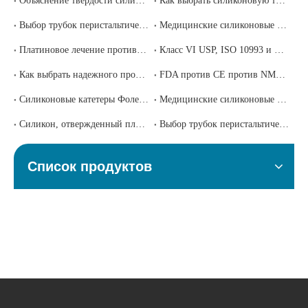
Объяснение твердости силикона по Шору A: как выбрать правильный твердомер для вашего медицинского применения
Как выбрать силиконовую трубку медицинского назначения: полная спецификация и руководство по поиску для покупателей в сфере здравоохранения
Выбор трубок перистальтического насоса: свойства материала, факторы производительности и как сделать это правильно
Медицинские силиконовые изделия на заказ: полный процесс OEM/ODM от концепции до поставки
Платиновое лечение против. Силикон, отверждаемый перекисью: какой выбрать для медицинского оборудования?
Класс VI USP, ISO 10993 и FDA 21 CFR 177.2600: какая сертификация медицинского силикона вам действительно нужна?
Как выбрать надежного производителя медицинского силикона в Китае: пошаговое руководство по оценке для покупателей со всего мира
FDA против CE против NMPA: соблюдение правил медицинского оборудования для силиконовых изделий
Силиконовые катетеры Фолея: свойства материала и стандарты производства
Медицинские силиконовые трубки для дыхательных контуров: требования соответствия
Силикон, отвержденный платиной, или силикон, отвержденный перекисью: что лучше для вашего применения?
Выбор трубок перистальтического насоса: свойства материала и факторы производительности
Список продуктов