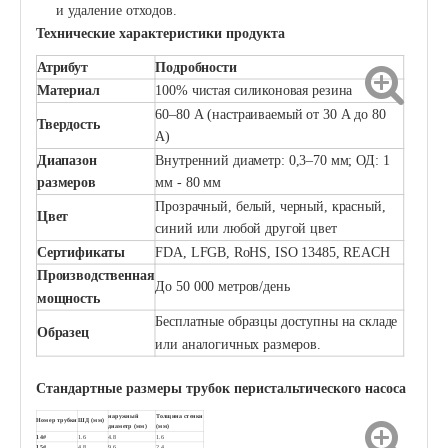
и удаление отходов.
Технические характеристики продукта
Атрибут
Подробности
Материал
100% чистая силиконовая резина
60–80 А (настраиваемый от 30 А до 80
Твердость
А)
Диапазон
Внутренний диаметр: 0,3–70 мм; ОД: 1
размеров
мм - 80 мм
Прозрачный, белый, черный, красный,
Цвет
синий или любой другой цвет
Сертификаты
FDA, LFGB, RoHS, ISO 13485, REACH
Производственная
До 50 000 метров/день
мощность
Бесплатные образцы доступны на складе
Образец
или аналогичных размеров.
Стандартные размеры трубок перистальтического насоса
наружный
Толщина стенки
Номер трубки
ШД (мм)
диаметр (мм)
(мм)
14#
1.6
4.8
1.6
15#
4.8
9.6
2.4