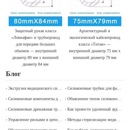
Защитный рукав класса
Архитектурный и
«Левиафан» и трубопровод
экологический кабелепровод
для передачи больших
класса «Титан» —
—
объемов — внутренний
внутренний диаметр 75 мм x
диаметр 80 мм x внешний
внешний диаметр 79 мм
диаметр 84 мм
Блог
Экструзия медицинского силикона, литье под давлением или компрессионное формование: какой процесс подходит для вашего компонента?
Силиконовые трубки для фармацевтического производства: экстрагируемые вещества, выщелачиваемые вещества и соответствие нормативным требованиям
Силиконовые компоненты для устройств инфузионной и внутривенной терапии: требования соответствия и выбор поставщика
Объяснение типов силиконовых катетеров: Фолея, Нелатона, аспирационного и дренажного — как выбрать правильный
Силиконовые дренажные трубки и закрытые дренажные системы: клинические требования и руководство по выбору поставщиков
Как провести удаленный аудит завода китайского производителя медицинского силикона
Управление рисками в цепочке поставок медицинского силикона: как построить устойчивую стратегию поставок
Методы стерилизации медицинских силиконовых изделий: сравнение автоклава, EtO, гамма-излучения и электронного луча