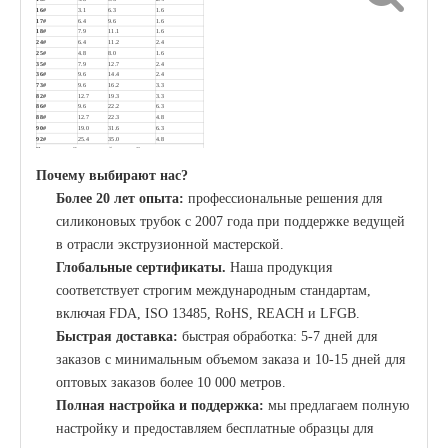
16#
3.1
6.3
1.6
17#
6.4
9.6
1.6
18#
7.9
11.1
1.6
24#
6.4
11.2
2.4
25#
4.8
8.0
1.6
35#
7.9
12.7
2.4
36#
9.6
14.4
2.4
73#
9.6
16.2
3.3
82#
12.7
19.3
3.3
86#
9.6
22.2
6.3
88#
12.7
22.3
4.8
90#
19.0
31.6
6.3
92#
25.4
35.0
4.8
Примечание. Это неполный список. Свяжитесь с нами для
получения дополнительных размеров или нестандартных
размеров.
Почему выбирают нас?
Более 20 лет опыта:
профессиональные решения для
силиконовых трубок с 2007 года при поддержке ведущей
в отрасли экструзионной мастерской.
Глобальные сертификаты.
Наша продукция
соответствует строгим международным стандартам,
включая FDA, ISO 13485, RoHS, REACH и LFGB.
Быстрая доставка:
быстрая обработка: 5-7 дней для
заказов с минимальным объемом заказа и 10-15 дней для
оптовых заказов более 10 000 метров.
Полная настройка и поддержка:
мы предлагаем полную
настройку и предоставляем бесплатные образцы для