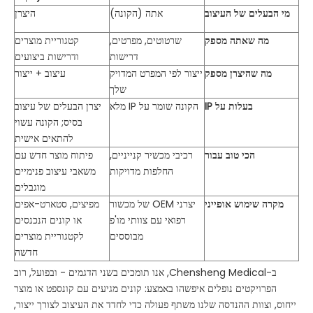
מי הבעלים של העיצוב
אתה (הקונה)
היצרן
מה שאתה מספק
שרטוטים, מפרטים,
קטגוריית מוצרים
דרישות
ודרישות ביצועים
מה שהיצרן מספק
ייצור לפי המפרט המדויק
עיצוב + ייצור
שלך
בעלות על IP
הקונה שומר על IP מלא
יצרן הבעלים של עיצוב
בסיס; הקונה עשוי
להתאים אישית
הכי טוב עבור
רכיבי מכשיר קנייניים,
פיתוח מוצר חדש עם
החלפות מדויקות
משאבי עיצוב פנימיים
מוגבלים
מקרה שימוש אופייני
יצרני OEM של מכשור
מפיצים, סטארט-אפים
רפואי עם צוותי מו'פ
או קונים הנכנסים
מבוססים
לקטגוריית מוצרים
חדשה
ב-Chensheng Medical, אנו תומכים בשני הדגמים - ובפועל, רוב
הפרויקטים נופלים איפשהו באמצע: קונים מגיעים עם קונספט או מוצר
ייחוס, וצוות ההנדסה שלנו משתף פעולה כדי לחדד את העיצוב לצורך ייצור,