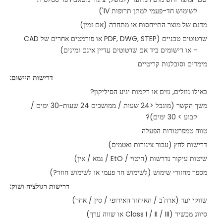
לשימוש חד-פעמי למתן תרופות IV')
מדגם של מוצר התייחסות או מתחרה (אם זמין)
שרטוטים טכניים (PDF, DWG, STEP או פורמטים אחרים של CAD
- או רישומים ביד אם שרטוטים עדיין אינם זמינים)
מימדים וסובלנות קריטיים
דרישות היישום:
באילו נוזלים, גזים או רקמות יגיע הסיליקון?
משך הקשר (מוגבל <24 שעות / ממושכים 24 שעות-30 ימים /
קבוע > 30 ימים)?
טווח טמפרטורות הפעלה
דרישות לחץ (עבור צינורות ואטמים)
שיטות עיקור נדרשות (חיטוי / EtO / גמא / אין)
מספר מחזורי שימוש (לשימוש חד פעמי או לשימוש חוזר?)
דרישות רגולציה ושוק:
שווקי יעד (ארה'ב / האיחוד האירופי / סין / אחר)
סיווג מכשיר (Class I / II / III או שווה ערך)