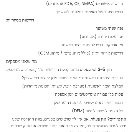
נדרשות אישורים (FDA, CE, NMPA או אחרים)
דרוש תיעוד של תאימות ביולוגית להגשתך
דרישות מסחריות:
נפח שנתי משוער
יעד עלות יחידה (אם ידוע)
זמן אספקה ​​נדרש להזמנת ייצור ראשונה
דרישות אריזה ותיוג (כולל מותג פרטי / מיתוג OEM)
מה שאנו מספקים
תוך
3-5 ימי עסקים
מרגע קבלת הדרישות שלך, הצוות שלנו יספק:
הערכת היתכנות ראשונית - האם המוצר ניתן לייצור כפי שצוין?
המלצת חומר ראשונית (מערכת ריפוי, קשיות, תכונות מיוחדות)
עלות כלי עבודה אינדיקטיביים וזמן אספקה
תמחור יחידה אינדיקטיבי לפי נפח היעד שלך
כל הצעה לעיצוב לייצור (DFM).
אין ציורים? אֵין בְּעָיָוֹת.
אם אין לך שרטוטים טכניים, צוות ההנדסה שלנו
יכול לעבוד מדוגמה פיזית, סקיצה או תיאור כתוב מפורט. אנו נפיק שרטוט