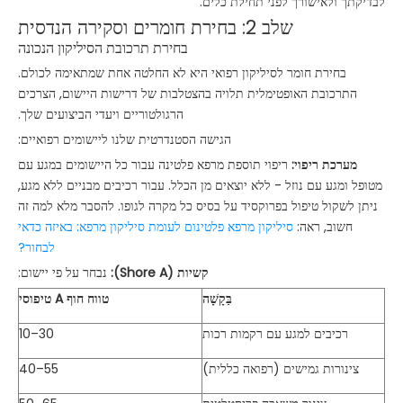
לבדיקתך ולאישורך לפני תחילת כלים.
שלב 2: בחירת חומרים וסקירה הנדסית
בחירת תרכובת הסיליקון הנכונה
בחירת חומר לסיליקון רפואי היא לא החלטה אחת שמתאימה לכולם.
התרכובת האופטימלית תלויה בהצטלבות של דרישות היישום, הצרכים
הרגולטוריים ויעדי הביצועים שלך.
הגישה הסטנדרטית שלנו ליישומים רפואיים:
מערכת ריפוי:
ריפוי תוספת מרפא פלטינה עבור כל היישומים במגע עם
מטופל ומגע עם נוזל - ללא יוצאים מן הכלל. עבור רכיבים מבניים ללא מגע,
ניתן לשקול טיפול בפרוקסיד על בסיס כל מקרה לגופו. להסבר מלא למה זה
חשוב, ראה:
סיליקון מרפא פלטינום לעומת סיליקון מרפא: באיזה כדאי
לבחור?
קשיות (Shore A):
נבחר על פי יישום:
בַּקָשָׁה
טווח חוף A טיפוסי
רכיבים למגע עם רקמות רכות
10–30
צינורות גמישים (רפואה כללית)
40–55