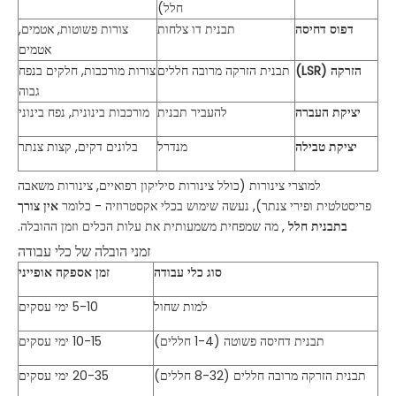
חלל)
דפוס דחיסה
תבנית דו צלחות
צורות פשוטות, אטמים,
אטמים
הזרקה (LSR)
תבנית הזרקה מרובה חללים
צורות מורכבות, חלקים בנפח
גבוה
יציקת העברה
להעביר תבנית
מורכבות בינונית, נפח בינוני
יציקת טבילה
מנדרל
בלונים דקים, קצות צנתר
למוצרי צינורות (כולל צינורות סיליקון רפואיים, צינורות משאבה
פריסטלטית ופירי צנתר), נעשה שימוש בכלי אקסטרוזיה - כלומר
אין צורך
בתבנית חלל
, מה שמפחית משמעותית את עלות הכלים וזמן ההובלה.
זמני הובלה של כלי עבודה
סוג כלי עבודה
זמן אספקה ​​אופייני
למות שחול
5-10 ימי עסקים
תבנית דחיסה פשוטה (1-4 חללים)
10-15 ימי עסקים
תבנית הזרקה מרובה חללים (8-32 חללים)
20-35 ימי עסקים