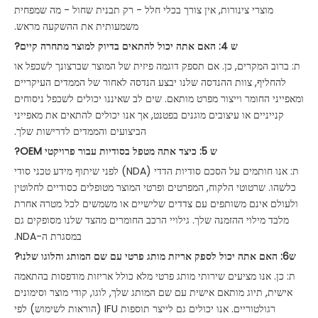
מוצרי צינורות, אין צורך בכלי חלל - רק תבנית שחול - מה שמפחית
משמעותית את ההשקעה מראש.
ש 4: האם אתה יכול להתאים בדיוק למוצר מתחרה קיים?
ת: ברוב המקרים, כן. אם תספק דוגמה פיזית של המוצר שברצונך לשכפל או
להחליף, צוות ההנדסה שלנו יבצע הנדסה לאחור של הממדים העיקריים
ומאפייני החומר וייצור מפרט מותאם. שים לב שאיננו יכולים לשכפל ניסוחים
קנייניים או עיצובים מוגנים בפטנט, אך אנו יכולים להתאים את מאפייני
הביצועים והממדים לדרישות שלך.
ש 5: כיצד אתה מטפל בסודיות עבור פרויקטי OEM?
ת: אנו חותמים על הסכם סודיות הדדי (NDA) לפני שיתוף מידע טכני סודי
כלשהו. שרטוטי הלקוח, המפרטים ופרטי המוצר מטופלים כסודיים לחלוטין
ולעולם אינם משותפים עם צדדים שלישיים או משמשים לכל מטרה אחרת
מלבד מילוי ההזמנה שלך. גילויי הרכב החומרים מהצד שלנו מסופקים גם
במסגרת ה-NDA.
ש6: האם אתה יכול לספק אריזת מותג פרטי עם שם המותג והלוגו שלנו?
ת: כן. אנו מציעים שירותי מותג פרטי מלא כולל אריזות מודפסות בהתאמה
אישית, תיוג מותאם אישית עם שם המותג שלך, לוגו, קודי מוצר וסימונים
רגולטוריים. אנו יכולים גם לייצר תוספות IFU (הוראות לשימוש) לפי