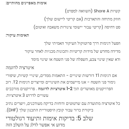
אימות מאפיינים מהותיים:
קשיות Shore A (השוואה למפרט)
חוזק מתיחה והתארכות (אם קריטי ליישום שלך)
סט דחיסה (קריטי עבור יישומי צינורות משאבה ואיטום)
תאימות עיקור:
הפעל דגימות דרך פרוטוקול העיקור האמיתי שלך
מדידה מחדש של מידות קריטיות ותכונות מכניות לאחר עיקור
ודא שאין שינוי צבע, השפלה של פני השטח או שינוי מימד
איטרציה לדוגמה
אם דגימות T1 דורשות שינויים - התאמות ממדים, שינויי קשיות, שיפורי
גימור פני השטח - אנו מיישמים את השינויים ומייצרים דגימות T2. רוב
הפרויקטים מאושרים תוך
1-2 איטרציות לדוגמה
. פרויקטים מורכבים
עשויים לדרוש 3 איטרציות.
כל איטרציה מתועדת עם שרטוטים ודוחות בדיקה מעודכנים, ויוצרים נתיב
ביקורת ברור עבור קובץ היסטוריית התכנון שלך (DHF).
שלב 5: בדיקות אימות ותיעוד רגולטורי
מדוע אי אפשר לדלג על השלב הזה