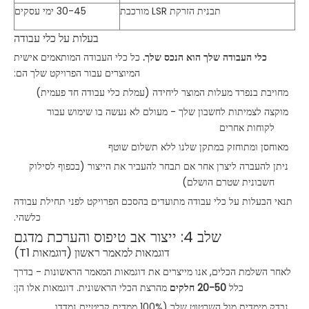
תבנית הזרקת LSR מורכבת
30-45 ימי עסקים
בעלות על כלי עבודה
כלי העבודה שלך הוא הנכס שלך.
כל כלי העבודה המותאמים אישית
המיוצרים עבור הפרויקט שלך הם:
מחויבת בנפרד מעלות המוצר ליחידה (עמלת כלי עבודה חד פעמית)
מוקצה לצמיתות לחשבון שלך - מעולם לא נעשה בו שימוש עבור
לקוחות אחרים
מאוחסן ומתוחזק במתקן שלנו ללא תשלום שוטף
ניתן להעברה ליצרן אחר אם תבחר להעביר את הייצור (בכפוף לסילוק
חשבונית שטרם הושלם)
תנאי הבעלות על כלי עבודה מתועדים בהסכם הפרויקט לפני תחילת עבודה
כלשהי.
שלב 4: ייצור אב טיפוס והערכת מדגם
דוגמאות למאמר ראשון (דוגמאות T1)
לאחר השלמת הכלים, אנו מייצרים את דוגמאות המאמר הראשונות - בדרך
כלל
20-50 חלקים
מהרצת הכלי הראשונית. דוגמאות אלו הן:
נבדק מימדית מול השרטוט שלך (100% ממדים קריטיים נמדדו