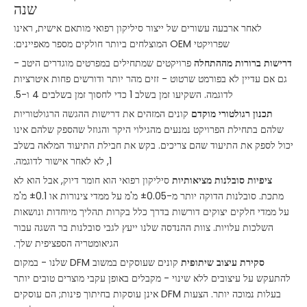
שנה
לאחר ארבעה עשורים של ייצור סיליקון רפואי מותאם אישית, ראינו
שפרויקטי OEM המוצלחים ביותר חולקים מספר מאפיינים:
דרישות ברורות מההתחלה
פרויקטים שמתחילים במפרטים מוגדרים היטב -
גם אם עדיין לא בפורמט שרטוט - זזים מהר יותר ודורשים פחות איטרציות
לדוגמה. השקיעו זמן בשלב 1 כדי לחסוך זמן בשלבים 4 ו-5.
תכנון רגולטורי מוקדם
קונים המזהים את דרישות ההגשה הרגולטוריות
שלהם בתחילת הפרויקט נמנעים מהגילוי היקר והגוזל שהספק שלהם אינו
יכול לספק את התיעוד שהם צריכים. בקש את חבילת התיעוד המלאה בשלב
1, לא לאחר אישור לדוגמה.
ציפיות סובלנות מציאותיות
סיליקון רפואי הוא חומר דיוק, אבל הוא לא
מתכת. סובלנות הדוקה יותר מ-±0.05 מ'מ על ממדי צינורות או ±0.1 מ'מ
על ממדי חלקים יצוקים דורשות בדרך כלל בקרות תהליך מיוחדות ונושאות
השלכות עלויות. צוות ההנדסה שלנו ייעץ לגבי סובלנות בר השגה עבור
הגיאומטריה הספציפית שלך.
סקירת עיצוב שיתופית
קונים שעוסקים במשוב DFM שלנו - במקום
להתעקש על עיצובים ללא שינוי - מקבלים באופן עקבי מוצרים טובים יותר
בעלות נמוכה יותר. הצעות DFM אינן עוסקות בחיתוך פינות; הם עוסקים