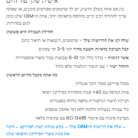
אישית שלך עוד היום
בין אם אתה בשלב הרעיון, יש לך שרטוטים מפורטים מוכנים, או שאתה
צריך להחליף רכיב קיים בחלופה מתאימה יותר, צוות ה-OEM שלנו מוכן
לנוע במהירות.
תחילת העבודה היא פשוטה:
שלח לנו את הדרישות שלך
- שרטוטים, דוגמאות או תיאור כתוב
קבל הערכת כדאיות והצעת מחיר
תוך 3-5 ימי עסקים
אשר דגימות
- בדרך כלל תוך 6-10 שבועות עבור מוצרי אקסטרוזיה
התחל ייצור
- עם תיעוד רגולטורי מלא כלול
מה אתה מקבל מהיום הראשון:
מנהל פרויקט מסור דובר אנגלית
צוות הנדסה עם 40+ שנות מומחיות בסיליקון רפואי
חבילת תיעוד רגולטורית מלאה כלולה כסטנדרט
כלי עבודה בבעלות הלקוח ללא דמי אחסון שוטפים
מערכת איכות עם אישור ISO 13485 עם עקיבות מלאה
→
שלח את דרישות ה-OEM שלך
← בקש שיחת ייעוץ לפרויקט
→
חקור
את מגוון מוצרי הסיליקון הרפואי שלנו