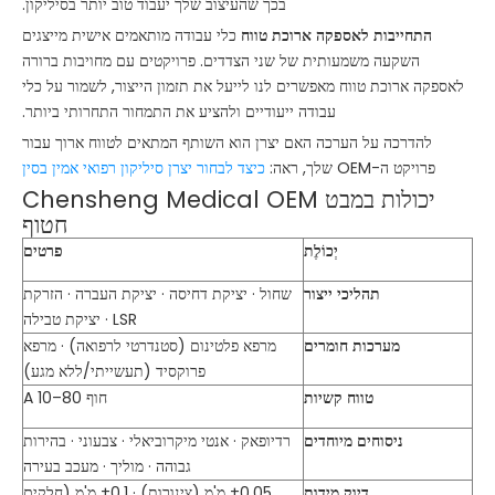
בכך שהעיצוב שלך יעבוד טוב יותר בסיליקון.
התחייבות לאספקה ​​ארוכת טווח
כלי עבודה מותאמים אישית מייצגים
השקעה משמעותית של שני הצדדים. פרויקטים עם מחויבות ברורה
לאספקה ​​ארוכת טווח מאפשרים לנו לייעל את תזמון הייצור, לשמור על כלי
עבודה ייעודיים ולהציע את התמחור התחרותי ביותר.
להדרכה על הערכה האם יצרן הוא השותף המתאים לטווח ארוך עבור
פרויקט ה-OEM שלך, ראה:
כיצד לבחור יצרן סיליקון רפואי אמין בסין
Chensheng Medical OEM יכולות במבט
חטוף
יְכוֹלֶת
פרטים
תהליכי ייצור
שחול · יציקת דחיסה · יציקת העברה · הזרקת
LSR · יציקת טבילה
מערכות חומרים
מרפא פלטינום (סטנדרטי לרפואה) · מרפא
פרוקסיד (תעשייתי/ללא מגע)
טווח קשיות
חוף A 10–80
ניסוחים מיוחדים
רדיופאק · אנטי מיקרוביאלי · צבעוני · בהירות
גבוהה · מוליך · מעכב בעירה
דיוק מידות
±0.05 מ'מ (צינורות) · ±0.1 מ'מ (חלקים