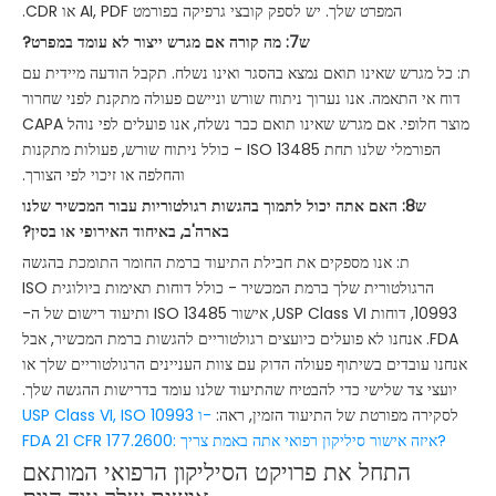
המפרט שלך. יש לספק קובצי גרפיקה בפורמט AI, PDF או CDR.
ש7: מה קורה אם מגרש ייצור לא עומד במפרט?
ת: כל מגרש שאינו תואם נמצא בהסגר ואינו נשלח. תקבל הודעה מיידית עם
דוח אי התאמה. אנו נערוך ניתוח שורש וניישם פעולה מתקנת לפני שחרור
מוצר חלופי. אם מגרש שאינו תואם כבר נשלח, אנו פועלים לפי נוהל CAPA
הפורמלי שלנו תחת ISO 13485 - כולל ניתוח שורש, פעולות מתקנות
והחלפה או זיכוי לפי הצורך.
ש8: האם אתה יכול לתמוך בהגשות רגולטוריות עבור המכשיר שלנו
בארה'ב, באיחוד האירופי או בסין?
ת: אנו מספקים את חבילת התיעוד ברמת החומר התומכת בהגשה
הרגולטורית שלך ברמת המכשיר - כולל דוחות תאימות ביולוגית ISO
10993, דוחות USP Class VI, אישור ISO 13485 ותיעוד רישום של ה-
FDA. אנחנו לא פועלים כיועצים רגולטוריים להגשות ברמת המכשיר, אבל
אנחנו עובדים בשיתוף פעולה הדוק עם צוות העניינים הרגולטוריים שלך או
יועצי צד שלישי כדי להבטיח שהתיעוד שלנו עומד בדרישות ההגשה שלך.
לסקירה מפורטת של התיעוד הזמין, ראה:
USP Class VI, ISO 10993 ו-
FDA 21 CFR 177.2600: איזה אישור סיליקון רפואי אתה באמת צריך?
התחל את פרויקט הסיליקון הרפואי המותאם