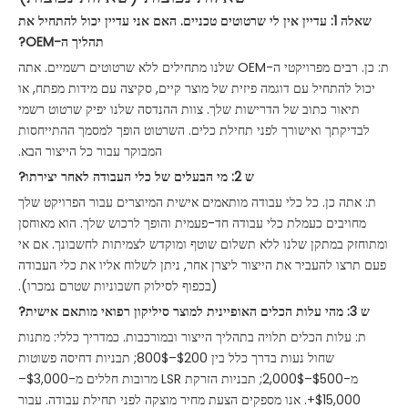
שאלה 1: עדיין אין לי שרטוטים טכניים. האם אני עדיין יכול להתחיל את
תהליך ה-OEM?
ת: כן. רבים מפרויקטי ה-OEM שלנו מתחילים ללא שרטוטים רשמיים. אתה
יכול להתחיל עם דוגמה פיזית של מוצר קיים, סקיצה עם מידות מפתח, או
תיאור כתוב של הדרישות שלך. צוות ההנדסה שלנו יפיק שרטוט רשמי
לבדיקתך ואישורך לפני תחילת כלים. השרטוט הופך למסמך ההתייחסות
המבוקר עבור כל הייצור הבא.
ש 2: מי הבעלים של כלי העבודה לאחר יצירתו?
ת: אתה כן. כל כלי עבודה מותאמים אישית המיוצרים עבור הפרויקט שלך
מחויבים כעמלת כלי עבודה חד-פעמית והופך לרכוש שלך. הוא מאוחסן
ומתוחזק במתקן שלנו ללא תשלום שוטף ומוקדש לצמיתות לחשבונך. אם אי
פעם תרצו להעביר את הייצור ליצרן אחר, ניתן לשלוח אליו את כלי העבודה
(בכפוף לסילוק חשבוניות שטרם נמכרו).
ש 3: מהי עלות הכלים האופיינית למוצר סיליקון רפואי מותאם אישית?
ת: עלות הכלים תלויה בתהליך הייצור ובמורכבות. כמדריך כללי: מתנות
שחול נעות בדרך כלל בין $200–800$; תבניות דחיסה פשוטות
מ-$500–2,000$; תבניות הזרקת LSR מרובות חללים מ-$3,000–
$15,000+. אנו מספקים הצעת מחיר מוצקה לפני תחילת עבודה. עבור