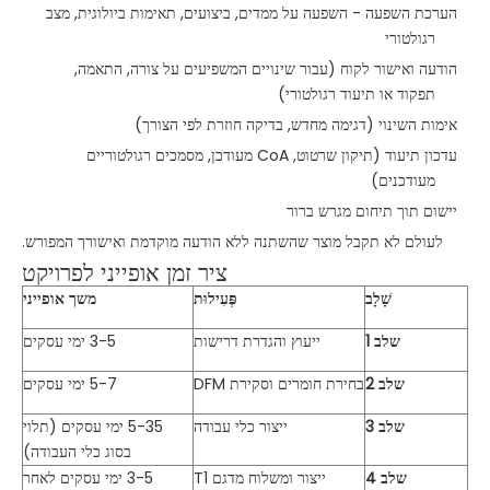
הערכת השפעה - השפעה על ממדים, ביצועים, תאימות ביולוגית, מצב
רגולטורי
הודעה ואישור לקוח (עבור שינויים המשפיעים על צורה, התאמה,
תפקוד או תיעוד רגולטורי)
אימות השינוי (דגימה מחדש, בדיקה חוזרת לפי הצורך)
עדכון תיעוד (תיקון שרטוט, CoA מעודכן, מסמכים רגולטוריים
מעודכנים)
יישום תוך תיחום מגרש ברור
לעולם לא תקבל מוצר שהשתנה ללא הודעה מוקדמת ואישורך המפורש.
ציר זמן אופייני לפרויקט
שָׁלָב
פְּעִילוּת
משך אופייני
שלב 1
ייעוץ והגדרת דרישות
3-5 ימי עסקים
שלב 2
בחירת חומרים וסקירת DFM
5-7 ימי עסקים
שלב 3
ייצור כלי עבודה
5-35 ימי עסקים (תלוי
בסוג כלי העבודה)
שלב 4
ייצור ומשלוח מדגם T1
3-5 ימי עסקים לאחר