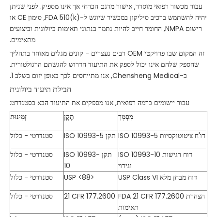
עבור מכשור רפואי מוסדר, אישור מדגם הכרחי אך אינו מספיק. לפני שניתן
יהיה להשתמש ברכיב סיליקון במכשיר שיוגש ל-FDA 510(k), סימון CE או
רישום NMPA, החומר חייב להיות נתמך בנתוני תאימות ביולוגית וביצועים
מתאימים.
זה המקום שבו פרויקטי OEM רבים נעצרים - קונים מגלים מאוחר בתהליך
שהספק שלהם אינו יכול לספק את התיעוד הדרוש להגשתם הרגולטורית.
ב-Chensheng Medical, אנו מתייחסים לכך באופן יזום בשלב 1.
חבילת תיעוד ביולוגית
עבור יישומים ברמה רפואית, אנו מספקים את התיעוד הבא כסטנדרט:
מִסְמָך
תֶקֶן
זְמִינוּת
ISO 10993-5 דו'ח ציטוטוקסיות
תקן ISO 10993-5
סטנדרטי - כלול
ISO 10993-10 דוח רגישות
תקן ISO 10993-
סטנדרטי - כלול
וגירוי
10
דוח מבחן מלא USP Class VI
USP <88>
סטנדרטי - כלול
FDA 21 CFR 177.2600 הצהרת
21 CFR 177.2600
סטנדרטי - כלול
תאימות