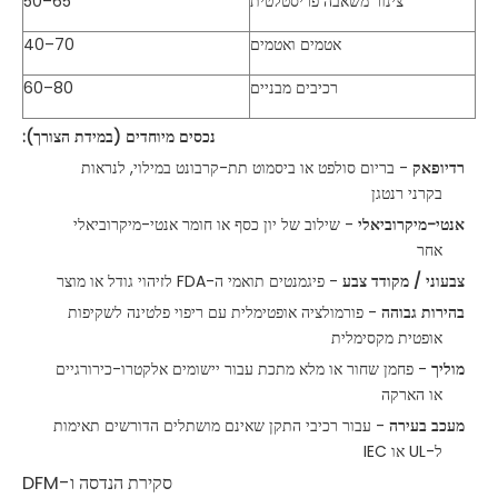
צינור משאבה פריסטלטית
50–65
אטמים ואטמים
40–70
רכיבים מבניים
60–80
נכסים מיוחדים (במידת הצורך):
רדיופאק
- בריום סולפט או ביסמוט תת-קרבונט במילוי, לנראות
בקרני רנטגן
אנטי-מיקרוביאלי
- שילוב של יון כסף או חומר אנטי-מיקרוביאלי
אחר
צבעוני / מקודד צבע
- פיגמנטים תואמי ה-FDA לזיהוי גודל או מוצר
בהירות גבוהה
- פורמולציה אופטימלית עם ריפוי פלטינה לשקיפות
אופטית מקסימלית
מוליך
- פחמן שחור או מלא מתכת עבור יישומים אלקטרו-כירורגיים
או הארקה
מעכב בעירה
- עבור רכיבי התקן שאינם מושתלים הדורשים תאימות
ל-UL או IEC
סקירת הנדסה ו-DFM