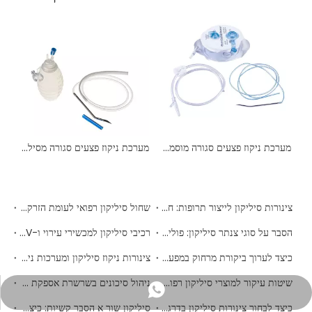
מערכת ניקוז פצעים סגורה מוסמכת CE/ISO קפיצית | 200 מ'ל ו-400 מ'ל
מערכת ניקוז פצעים סגורה מסיליקון בעלת ביצועים גבוהים עם מאגר נורות | OEM & סיטונאי
צינורות סיליקון לייצור תרופות: חומרי מיצוי, ניתנים לחילוץ ותאימות לתקנות
שחול סיליקון רפואי לעומת הזרקה מול דפוס דחיסה: איזה תהליך מתאים לרכיב שלך?
הסבר על סוגי צנתר סיליקון: פולי, נלאטון, יניקה וניקוז - כיצד לציין את המתאים
רכיבי סיליקון למכשירי עירוי ו-IV: דרישות תאימות ובחירת ספק
כיצד לערוך ביקורת מרחוק במפעל של יצרן סיליקון רפואי סיני
צינורות ניקוז סיליקון ומערכות ניקוז פצעים סגורות: דרישות קליניות ומדריך למקור
שיטות עיקור למוצרי סיליקון רפואיים: השוואה בין אוטוקלאב, EtO, Gamma ו-E-Beam
ניהול סיכונים בשרשרת אספקת סיליקון רפואי: כיצד לבנות אסטרטגיית מקורות עמידה
+86- 13256790045
כיצד לבחור צינורות סיליקון בדרגה רפואית: מפרט מלא ומדריך מקורות עבור קוני שירותי בריאות
סיליקון שור א הסבר קשיות: כיצד לבחור את הדוחות המתאים עבור היישום הרפואי שלך