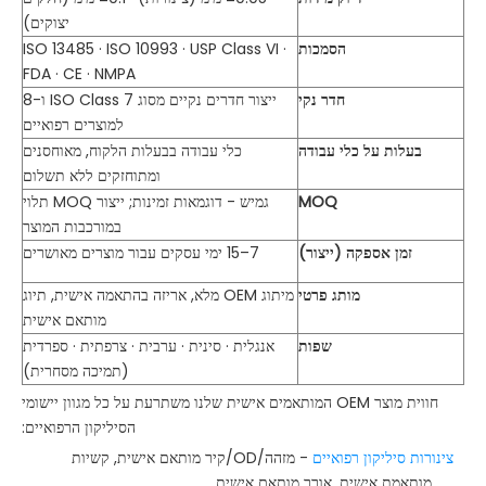
יצוקים)
הסמכות
ISO 13485 · ISO 10993 · USP Class VI ·
FDA · CE · NMPA
חדר נקי
ייצור חדרים נקיים מסוג ISO Class 7 ו-8
למוצרים רפואיים
בעלות על כלי עבודה
כלי עבודה בבעלות הלקוח, מאוחסנים
ומתוחזקים ללא תשלום
MOQ
גמיש - דוגמאות זמינות; ייצור MOQ תלוי
במורכבות המוצר
זמן אספקה ​​(ייצור)
7–15 ימי עסקים עבור מוצרים מאושרים
מותג פרטי
מיתוג OEM מלא, אריזה בהתאמה אישית, תיוג
מותאם אישית
שפות
אנגלית · סינית · ערבית · צרפתית · ספרדית
(תמיכה מסחרית)
חווית מוצר OEM המותאמים אישית שלנו משתרעת על כל מגוון יישומי
הסיליקון הרפואיים:
צינורות סיליקון רפואיים
- מזהה/OD/קיר מותאם אישית, קשיות
מותאמת אישית, אורך מותאם אישית