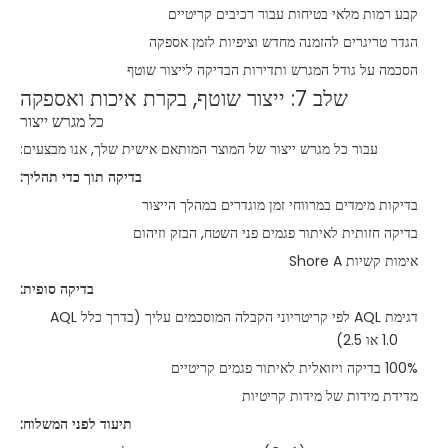
קבע רמות מלאי בטיחות עבור רכיבים קריטיים
הגדר טריגרים להזמנה מחדש וציפיות לזמן אספקה
הסכמה על גודל המגרש ותדירות הבדיקה לייצור שוטף
שלב 7: ייצור שוטף, בקרת איכות ואספקה
כל מגרש ייצור
עבור כל מגרש ייצור של המוצר המותאם אישית שלך, אנו מבצעים:
בדיקה תוך כדי תהליך:
בדיקות מימדים במרווחי זמן מוגדרים במהלך הייצור
בדיקה חזותית לאיתור פגמים פני השטח, הבזק וזיהום
אימות קשיות Shore A
בדיקה סופית:
דגימת AQL לפי קריטריוני הקבלה המוסכמים עליך (בדרך כלל AQL
1.0 או 2.5)
100% בדיקה ויזואלית לאיתור פגמים קריטיים
מדידת מידות של מידות קריטיות
תיעוד לפני המשלוח: