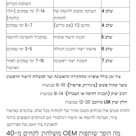
השלמת הכלים
שלב 4
הערכה ומשוב לדוגמה של
7-14 ימי עסקים (תלוי
לקוחות
בלקוח)
שלב 4
מדגם T2 (אם נדרש)
5-7 ימי עסקים
שלב 5
הכנת תיעוד אימות
במקביל להערכה לדוגמה
שלב 6
אישור ייצור ותכנון הגדלה
3-5 ימי עסקים
שלב 7
הזמנת ייצור ראשונה
7-15 ימי עסקים לאחר
האישור
ציר זמן כולל אופייני מהחקירה הראשונה ועד למשלוח הייצור הראשון:
מוצר שחול פשוט (צינורות, פרופיל):
6-10 שבועות
רכיב יצוק (תבנית דחיסה או העברה):
8-14 שבועות
חלק יצוק LSR מורכב:
12-20 שבועות
לוחות זמנים אלו מניחים משוב מהיר של לקוחות בכל שלב. עיכובים באישור
ציור, הערכה לדוגמה או תיעוד רגולטורי הם הגורמים הנפוצים ביותר
להארכת ציר הזמן של הפרויקט.
מה הופך שותפות OEM מוצלחת: לקחים מ-40