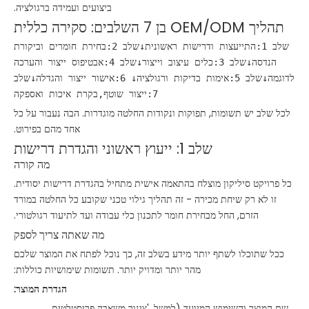
ביצועים ועמידה ברגולציה.
תהליך OEM/ODM בן 7 השלבים: סקירה כללית
שלב 1:התייעצות ודרישות ראשונית↓שלב 2:בחירת חומרים וביקורת
הנדסה↓שלב 3:כלים עיצוב וייצור↓שלב 4:אבטיפוס ייצור והערכה
לדוגמה↓שלב 5:אימות בדיקות ורגולציה↓ 6:אישור ייצור והגדלה↓שלב
7:ייצור שוטף,בקרת איכות ואספקה
לכל שלב יש תשומות, תפוקות ונקודות החלטה מוגדרות. הבה נעבור על כל
אחד מהם בפירוט.
שלב 1: ייעוץ ראשוני והגדרת דרישות
מה קורה
כל פרויקט סיליקון מוצלח בהתאמה אישית מתחיל בהגדרת דרישות יסודית.
זו לא רק שיחת מכירה - זה תהליך גילוי טכני שקובע כל החלטה במורד
הזרם, החל מבחירת חומר לתכנון כלי עבודה ועד לתיעוד רגולטורי.
מה שאתה צריך לספק
ככל שתוכלו לשתף יותר מידע בשלב זה, כך נוכל לפתח את המוצר שלכם
מהר יותר ומדויק יותר. תשומות שימושיות כוללות:
הגדרת המוצר:
שם המוצר והשימוש המיועד (למשל, 'צינור משאבה פריסטלטית