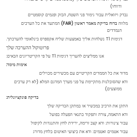
ודווחו)
נבדק ויזואלית עבור גימור פני השטח, הבזק ופגמים קוסמטיים
מלווה
בדוח בדיקת מאמר ראשון (FAIR)
המתעד את כל הערכים
הנמדדים
דגימות T1 נשלחות אליך באמצעות שליח אקספרס בינלאומי להערכתך.
פרוטוקול ההערכה שלך
אנו ממליצים להעריך דגימות T1 על פי הקריטריונים הבאים:
אימות מימד:
מדוד את כל הממדים הקריטיים עם מכשירים מכוילים
ודא שהסובלנות מתקיימת על פני מערך המדגם המלא (לא רק ערכים
ממוצעים)
בדיקה פונקציונלית:
התקן את הרכיב במכשיר או במתקן הבדיקה שלך
ודא התאמה, צורה ותפקוד בתנאי הפעלה בפועל
עבור צינורות: ודא קצב זרימה, ירידת לחץ והתנגדות לקיפול
עבור אטמים ואטמים: ודא את ביצועי האיטום בלחץ מדורג