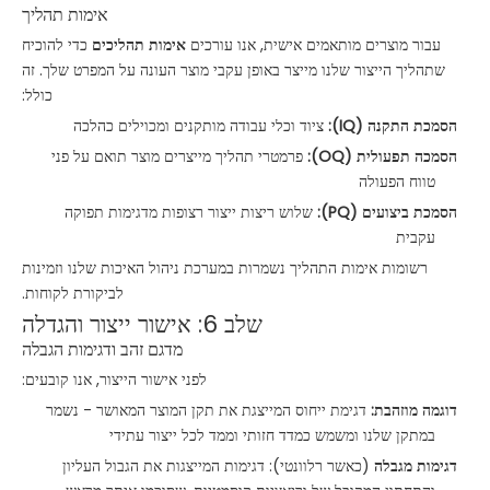
אימות תהליך
עבור מוצרים מותאמים אישית, אנו עורכים
אימות תהליכים
כדי להוכיח
שתהליך הייצור שלנו מייצר באופן עקבי מוצר העונה על המפרט שלך. זה
כולל:
הסמכת התקנה (IQ):
ציוד וכלי עבודה מותקנים ומכוילים כהלכה
הסמכה תפעולית (OQ):
פרמטרי תהליך מייצרים מוצר תואם על פני
טווח הפעולה
הסמכת ביצועים (PQ):
שלוש ריצות ייצור רצופות מדגימות תפוקה
עקבית
רשומות אימות התהליך נשמרות במערכת ניהול האיכות שלנו וזמינות
לביקורת לקוחות.
שלב 6: אישור ייצור והגדלה
מדגם זהב ודגימות הגבלה
לפני אישור הייצור, אנו קובעים:
דוגמה מוזהבת:
דגימת ייחוס המייצגת את תקן המוצר המאושר - נשמר
במתקן שלנו ומשמש כמדד חזותי וממד לכל ייצור עתידי
דגימות מגבלה
(כאשר רלוונטי): דגימות המייצגות את הגבול העליון