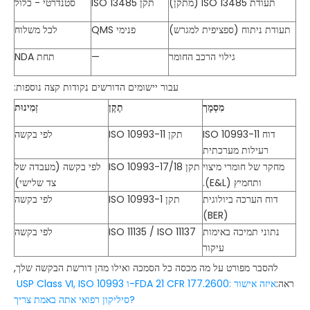
תעודת ISO 13485 (מתקן)
תקן ISO 13485
סטנדרטי - כלול
תעודת ניתוח (ספציפית למגרש)
QMS פנימי
לכל משלוח
גילוי הרכב החומר
—
תחת NDA
עבור יישומים הדורשים נקודות קצה נוספות:
מִסְמָך
תֶקֶן
זְמִינוּת
ISO 10993-11 דוח
תקן ISO 10993-11
לפי בקשה
רעילות מערכתית
מחקר של חומרי מיצוי
תקן ISO 10993-17/18
לפי בקשה (מעבדה של
ותחמיץ (E&L).
צד שלישי)
דוח הערכה ביולוגית
תקן ISO 10993-1
לפי בקשה
(BER)
נתוני תמיכה באימות
ISO 11135 / ISO 11137
לפי בקשה
עיקור
להסבר מפורט על מה מכסה כל הסמכה ואילו מהן דורשת הבקשה שלך,
ראה:
USP Class VI, ISO 10993 ו-FDA 21 CFR 177.2600: איזה אישור
סיליקון רפואי אתה באמת צריך?