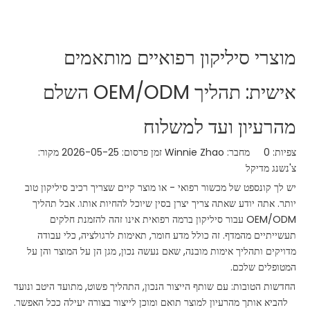
מוצרי סיליקון רפואיים מותאמים
אישית: תהליך OEM/ODM השלם
מהרעיון ועד למשלוח
צפיות:
0
מחבר: Winnie Zhao זמן פרסום: 2026-05-25 מקור:
צ'נשנג מדיקל
יש לך קונספט של מכשור רפואי - או מוצר קיים שצריך רכיב סיליקון טוב
יותר. אתה יודע שאתה צריך יצרן בסין שיוכל להחיות אותו. אבל תהליך
OEM/ODM עבור סיליקון ברמה רפואית אינו זהה להזמנת חלקים
תעשייתיים מהמדף. זה כולל מדע חומר, תאימות לרגולציה, כלי עבודה
מדויקים ותהליך אימות מובנה, שאם נעשה נכון, מגן הן על המוצר והן על
המטופלים שלכם.
החדשות הטובות: עם שותף הייצור הנכון, התהליך פשוט, מתועד היטב ונועד
להביא אותך מהרעיון למוצר תואם ומוכן לייצור בצורה יעילה ככל האפשר.