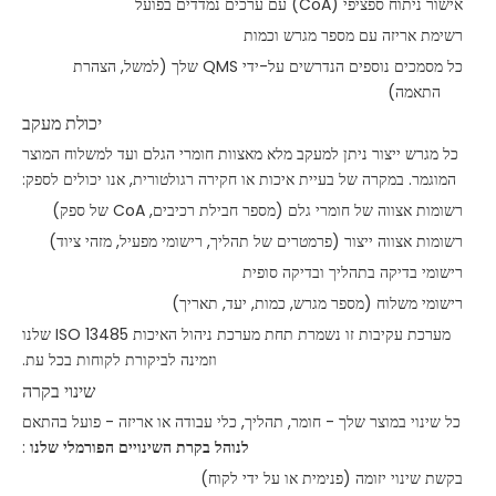
אישור ניתוח ספציפי (CoA) עם ערכים נמדדים בפועל
רשימת אריזה עם מספר מגרש וכמות
כל מסמכים נוספים הנדרשים על-ידי QMS שלך (למשל, הצהרת
התאמה)
יכולת מעקב
כל מגרש ייצור ניתן למעקב מלא מאצוות חומרי הגלם ועד למשלוח המוצר
המוגמר. במקרה של בעיית איכות או חקירה רגולטורית, אנו יכולים לספק:
רשומות אצווה של חומרי גלם (מספר חבילת רכיבים, CoA של ספק)
רשומות אצווה ייצור (פרמטרים של תהליך, רישומי מפעיל, מזהי ציוד)
רישומי בדיקה בתהליך ובדיקה סופית
רישומי משלוח (מספר מגרש, כמות, יעד, תאריך)
מערכת עקיבות זו נשמרת תחת מערכת ניהול האיכות ISO 13485 שלנו
וזמינה לביקורת לקוחות בכל עת.
שינוי בקרה
כל שינוי במוצר שלך - חומר, תהליך, כלי עבודה או אריזה - פועל בהתאם
לנוהל בקרת השינויים הפורמלי שלנו
:
בקשת שינוי יזומה (פנימית או על ידי לקוח)