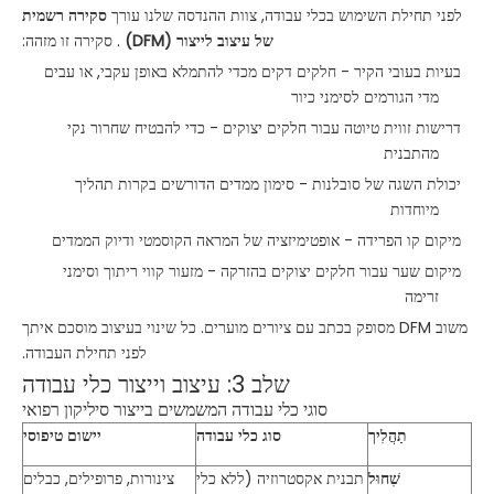
לפני תחילת השימוש בכלי עבודה, צוות ההנדסה שלנו עורך
סקירה רשמית
של עיצוב לייצור (DFM)
. סקירה זו מזהה:
בעיות בעובי הקיר - חלקים דקים מכדי להתמלא באופן עקבי, או עבים
מדי הגורמים לסימני כיור
דרישות זווית טיוטה עבור חלקים יצוקים - כדי להבטיח שחרור נקי
מהתבנית
יכולת השגה של סובלנות - סימון ממדים הדורשים בקרות תהליך
מיוחדות
מיקום קו הפרידה - אופטימיזציה של המראה הקוסמטי ודיוק הממדים
מיקום שער עבור חלקים יצוקים בהזרקה - מזעור קווי ריתוך וסימני
זרימה
משוב DFM מסופק בכתב עם ציורים מוערים. כל שינוי בעיצוב מוסכם איתך
לפני תחילת העבודה.
שלב 3: עיצוב וייצור כלי עבודה
סוגי כלי עבודה המשמשים בייצור סיליקון רפואי
תַהֲלִיך
סוג כלי עבודה
יישום טיפוסי
שִׁחוּל
תבנית אקסטרוזיה (ללא כלי
צינורות, פרופילים, כבלים