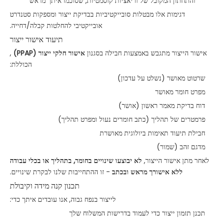
והתחתון המקובל של וריאציות קוסמטיות, שסוכמו איתך מראש
דגימות אלו מבטלות סובייקטיביות בבדיקת ייצור ומספקות סטנדרט
אובייקטיבי להחלטות קבלה/דחייה.
תיעוד אישור ייצור
אישור הייצור מתגבש באמצעות חבילה בסגנון
אישור חלקי ייצור (PPAP)
,
הכוללת:
שרטוט מאושר (נשלט על עדכון)
מפרט חומר מאושר
דוח בדיקת מאמר ראשון (אושר)
פרמטרים של תהליך (כתב חומרים נעול ומפרט תהליך)
חבילת תיעוד תאימות ביולוגית מאושרת
מדגם זהב (שמור)
לאחר מתן אישור הייצור,
לא יבוצעו שינויים בחומר, בתהליך או בכלי עבודה
ללא אישורך מראש ובכתב
- זו ההתחייבות שלנו לבקרת שינויים.
תכנון קנה מידה וקיבולת
לייצור בנפח גבוה, אנו עובדים איתך כדי:
תכנן תזמון ייצור כדי לעמוד בדרישות המשלוח שלך