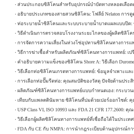
ส่วนประกอบซิลิโคนสำหรับอุปกรณ์บำบัดทางหลอดเลือด
อธิบายประเภทของสายสวนซิลิโคน: โฟลีย์ Nelaton การดูด 
ท่อระบายน้ำซิลิโคนและระบบระบายน้ำบาดแผลแบบปิด: ข
วิธีดำเนินการตรวจสอบโรงงานระยะไกลของผู้ผลิตซิลิโ
การจัดการความเสี่ยงในห่วงโซ่อุปทานซิลิโคนทางการแพทย์
วิธีการฆ่าเชื้อสำหรับผลิตภัณฑ์ซิลิโคนทางการแพทย์: เ
คำอธิบายความแข็งของซิลิโคน Shore A: วิธีเลือก Dur
วิธีเลือกท่อซิลิโคนเกรดทางการแพทย์: ข้อมูลจำเพาะและค
การเลือกท่อปั๊มรีดท่อ: คุณสมบัติของวัสดุ ปัจจัยด้านประ
ผลิตภัณฑ์ซิลิโคนทางการแพทย์แบบกำหนดเอง: กระบวนกา
เทียบกับแพลตตินัมหาย ซิลิโคนที่บ่มด้วยเปอร์ออกไซด์
USP Class VI, ISO 10993 และ FDA 21 CFR 177.2600: 
วิธีเลือกผู้ผลิตซิลิโคนทางการแพทย์ที่เชื่อถือได้ในประเทศ
FDA กับ CE กับ NMPA: การนำกฎระเบียบด้านอุปกรณ์การ