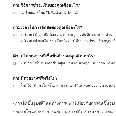
ถาม
วิธีการชำระเงินของคุณคืออะไร?
เอ
1) โดยปกติโดย TT, Western Union, LC
ถาม
เวลาในการจัดส่งของคุณคืออะไร?
เอ
1) โดยปกติ หากมีสต็อก ตัวอย่างจะถูกส่งทันทีทางอากาศด่วน
2) โดยปกติภายใน 7-10 วันหลังจากได้รับการชำระเงิน กรุณายืนย
คิว
ปริมาณการสั่งซื้อขั้นต่ำของคุณคือเท่าไร?
เอ
ปริมาณใดก็ได้ ราคาขึ้นอยู่กับปริมาณของคุณและเราจะเสนอ
ถาม
มีตัวอย่างฟรีหรือไม่?
ก.
ใช่! ใช่! สินค้าในสต็อกสามารถได้ฟรี แต่คุณต้องจ่ายค่าขนส่
การอัดขึ้นรูปซิลิโคนทางการแพทย์เทียบกับการฉีดขึ้นรู
ท่อซิลิโคนสำหรับการผลิตยา: สารสกัด สารชะล้าง และก