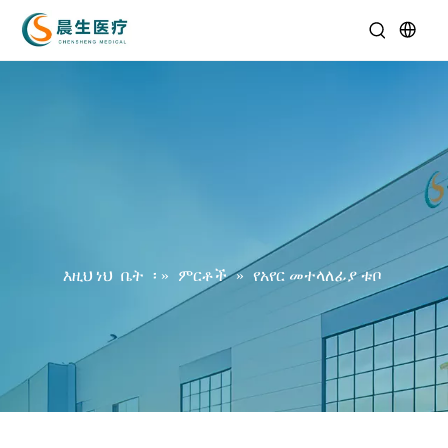
እዚህ ነህ
ቤት
፡ »
ምርቶች
»
የአየር መተላለፊያ ቱቦ