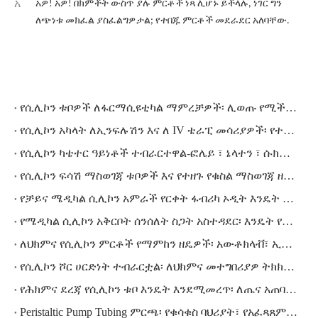
አ
አዎ! አዎ! በክምችት ውስጥ ያሉ ምርቶች ነጻ ሊሆኑ ይችላሉ, ነገር ግን
ለጭነቱ መክፈል ያስፈልግዎታል; የተበጁ ምርቶች መደራደር አለባቸው.
የሲሊኮን ቱቦዎች ለፋርማሲዩቲካል ማምረቻዎች፡ ሊወጡ የሚችሉ፣ የሚለቀቅ እና የቁጥጥር ተገዢነት
የሲሊኮን አካላት ለኢንፍሉሽን እና ለ IV ቴራፒ መሳሪያዎች፡ የተሟሉ መስፈርቶች እና የአቅራቢዎች ምርጫ
የሲሊኮን ካቴተር ዓይነቶች ተብራርተዋል-ፎሌይ ፣ ኔላተን ፣ ሱክሽን እና የውሃ ማፍሰስ - ትክክለኛውን እንዴት እንደሚለይ
የሲሊኮን ፍሳሽ ማስወገጃ ቱቦዎች እና የተዘጉ የቁስል ማስወገጃ ዘዴዎች፡ ክሊኒካዊ መስፈርቶች እና ምንጮች መመሪያ
የቻይና ሜዲካል ሲሊኮን አምራች የርቀት ፋብሪካ ኦዲት እንዴት እንደሚካሄድ
የሜዲካል ሲሊኮን አቅርቦት ሰንሰለት ስጋት አስተዳደር፡ እንዴት የሚቋቋም ምንጭ ስልት መገንባት እንደሚቻል
ለህክምና የሲሊኮን ምርቶች የማምከን ዘዴዎች፡ አውቶክላቭ፣ ኢትኦ፣ ጋማ እና ኢ-ቢም ሲነጻጸሩ
የሲሊኮን ሾር ሀርድነት ተብራርቷል፡ ለህክምና መተግበሪያዎ ትክክለኛውን ዱሮሜትር እንዴት እንደሚመርጡ
የሕክምና ደረጃ የሲሊኮን ቱቦ እንዴት እንደሚመረጥ፡ ለጤና አጠባበቅ ገዢዎች የተሟላ መግለጫ እና ምንጭ መመሪያ
Peristaltic Pump Tubing ምርጫ፡ የቁሳቁስ ባህሪያት፣ የአፈጻጸም ምክንያቶች እና እንዴት በትክክል ማግኘት እንደሚቻል