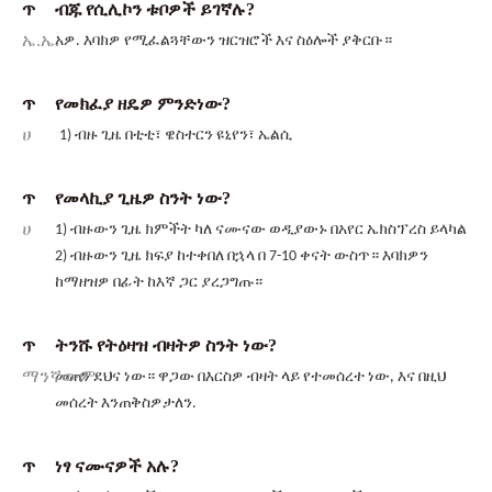
ጥ
ብጁ የሲሊኮን ቱቦዎች ይገኛሉ?
ኤ.ኤ.
አዎ. እባክዎ የሚፈልጓቸውን ዝርዝሮች እና ስዕሎች ያቅርቡ።
ጥ
የመክፈያ ዘዴዎ ምንድነው?
ሀ
1) ብዙ ጊዜ በቲቲ፣ ዌስተርን ዩኒየን፣ ኤልሲ
ጥ
የመላኪያ ጊዜዎ ስንት ነው?
ሀ
1) ብዙውን ጊዜ ክምችት ካለ ናሙናው ወዲያውኑ በአየር ኤክስፕረስ ይላካል
2) ብዙውን ጊዜ ክፍያ ከተቀበለ በኋላ በ 7-10 ቀናት ውስጥ። እባክዎን
ከማዘዝዎ በፊት ከእኛ ጋር ያረጋግጡ።
ጥ
ትንሹ የትዕዛዝ ብዛትዎ ስንት ነው?
ማንኛውም
መጠን ደህና ነው። ዋጋው በእርስዎ ብዛት ላይ የተመሰረተ ነው, እና በዚህ
መሰረት እንጠቅስዎታለን.
ጥ
ነፃ ናሙናዎች አሉ?