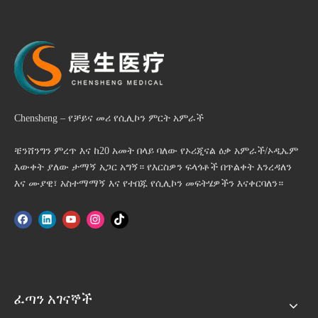
Chensheng – የቻይና መሪ የሲሊኮን ምርት አምራች
ቼንሸንግን ምረጥ እና ከ20 አመት በላይ ባለው የኦሪጂናል ዕቃ አምራች/ኦዲኤም
እውቀት ያለው ታማኝ አጋር አግኝ። የእርስዎን ፍላጎቶች በጥልቀት እንረዳለን
እና ሙያዊ፣ አስተማማኝ እና የተበጁ የሲሊኮን መፍትሄዎችን እናቀርባለን።
ፈጣን አገናኞች