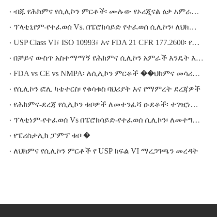
ብጁ የሕክምና የሲሊኮን ምርቶች፡ ሙሉው የኦሪጂናል ዕቃ አምራች/ኦዲኤም ሂደት ከፅንሰ-ሀሳብ እስከ ማስረከብ
ፕላቲኒየም-የተፈወሰ Vs. በፔሮክሳይድ የተፈወሰ ሲሊኮን፡ ለህክምና መሳሪያዎ የትኛውን መምረጥ አለቦት?
USP Class VI፣ ISO 10993፣ እና FDA 21 CFR 177.2600፡ የትኛውን የህክምና ሲሊኮን ማረጋገጫ ነው የሚፈልጉት?
በቻይና ውስጥ አስተማማኝ የሕክምና ሲሊኮን አምራች እንዴት እንደሚመረጥ፡ ለአለም አቀፍ ገዢዎች የደረጃ በደረጃ ግምገማ መመሪያ
FDA vs CE vs NMPA፡ ለሲሊኮን ምርቶች ��ህክምና መሳሪያ ደንቦችን ማሰስ
የሲሊኮን ፎሊ ካቴተርስ፡ የቁሳቁስ ባህሪያት እና የማምረት ደረጃዎች
የሕክምና-ደረጃ የሲሊኮን ቱቦዎች ለመተንፈሻ ዑደቶች፡ ተገዢነት መስፈርቶች
ፕላቲነም-የተፈወሰ Vs በፔሮክሳይድ-የተፈወሰ ሲሊኮን፡ ለመተግበሪያዎ የትኛው የተሻለ ነው?
የፔሪስታሊክ ፓምፕ ቱቦ �
ለህክምና የሲሊኮን ምርቶች የ USP ክፍል VI ማረጋገጫን መረዳት