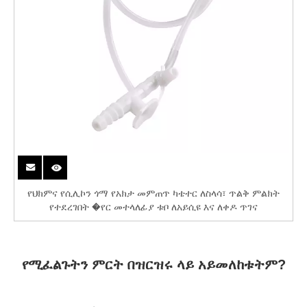
የህክምና የሲሊኮን ጎማ የአክታ መምጠጥ ካቴተር ለስላሳ፣ ጥልቅ ምልክት
የተደረገበት �የር መተላለፊያ ቱቦ ለአይሲዩ እና ለቀዶ ጥገና
የሚፈልጉትን ምርት በዝርዝሩ ላይ አይመለከቱትም?