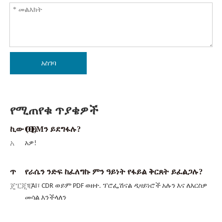
አስገባ
የሚጠየቁ ጥያቄዎች
ኪው (Q)
OEMን ይደግፋሉ?
አ
አዎ!
ጥ
የራሴን ንድፍ ከፈለግኩ ምን ዓይነት የፋይል ቅርጸት ይፈልጋሉ?
ጄፒጂፒ
፣ AI፣ CDR ወይም PDF ወዘተ. ፕሮፌሽናል ዲዛይነሮች አሉን እና ለእርስዎ
መሳል እንችላለን