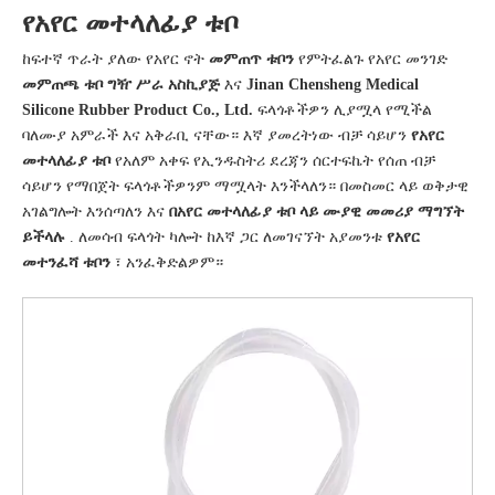
የአየር መተላለፊያ ቱቦ
ከፍተኛ ጥራት ያለው የአየር ኖት
መምጠጥ ቱቦን
የምትፈልጉ የአየር መንገድ
መምጠጫ ቱቦ ግዥ ሥራ አስኪያጅ
እና
Jinan Chensheng Medical
Silicone Rubber Product Co., Ltd.
ፍላጎቶችዎን ሊያሟላ የሚችል
ባለሙያ አምራች እና አቅራቢ ናቸው። እኛ ያመረትነው ብቻ ሳይሆን
የአየር
መተላለፊያ ቱቦ
የአለም አቀፍ የኢንዱስትሪ ደረጃን ሰርተፍኬት የሰጠ ብቻ
ሳይሆን የማበጀት ፍላጎቶችዎንም ማሟላት እንችላለን። በመስመር ላይ ወቅታዊ
አገልግሎት እንሰጣለን እና
በአየር መተላለፊያ ቱቦ ላይ ሙያዊ መመሪያ ማግኘት
ይችላሉ
. ለመሳብ ፍላጎት ካሎት ከእኛ ጋር ለመገናኘት አያመንቱ
የአየር
መተንፈሻ ቱቦን
፣ አንፈቅድልዎም።