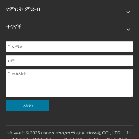
የምርት ምድብ
ተገናኝ
አስገባ
የቅ መብት © 2025 በካርቶን ቼንሲንግ ሜዲካል ቴክኖሎጂ CO., LTD.
Lu