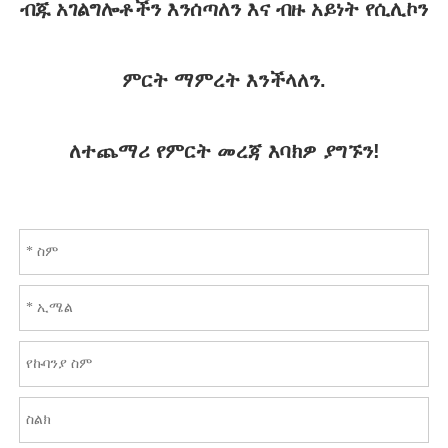
ብጁ አገልግሎቶችን እንሰጣለን እና ብዙ አይነት የሲሊኮን
ምርት ማምረት እንችላለን.
ለተጨማሪ የምርት መረጃ እባክዎ ያግኙን!